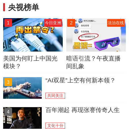
央视榜单
1
2
今日亚洲
法治在线
美国为何盯上中国光
暗语引流？午夜直播
模块？
间乱象
“AI双星”上空有何新本领？
3
共同关注
百年潮起 再现张謇传奇人生
4
文化十分