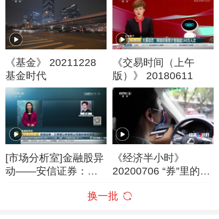
战”的导火索？
《基金》 20211228
《交易时间（上午
基金时代
版）》 20180611
[市场分析室]金融股异
《经济半小时》
动——安信证券：三
20200706 “券”里的民
季度以来保险公司盈
生
换一批
利有所改善