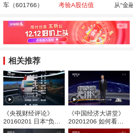
车（601766）
考验A股估值
从“金
费”到
相关推荐
《央视财经评论》
《中国经济大讲堂》
20160201 日本“负利
20201206 如何看待
率”：新一轮“货币
资本市场新格局？