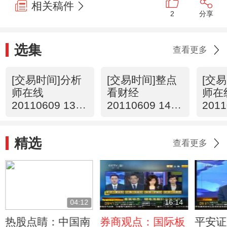
相关稿件
2
分享
选集
查看更多
[交易时间]分析
[交易时间]整点
[交
师在线
看财经
师在
20110609 13：
20110609 14：
2011
47
00
09
精选
查看更多
04:12
16:14
热股点睛：中国南
券商观点：国际板
平安证