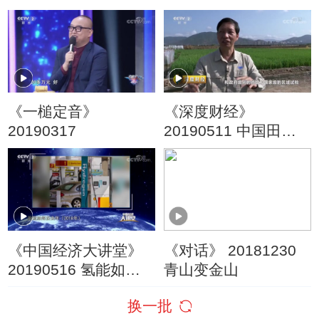
难支 A股缩量收跌
来了 这回有啥不一
样？
《一槌定音》
《深度财经》
20190317
20190511 中国田里
中国种
《中国经济大讲堂》
《对话》 20181230
20190516 氢能如何
青山变金山
改变我们的未来？
换一批