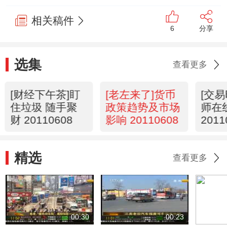
相关稿件
6
分享
选集
查看更多
[财经下午茶]盯
[老左来了]货币
[交
住垃圾 随手聚
政策趋势及市场
师在
财 20110608
影响 20110608
2011
08
精选
查看更多
00:30
00:23