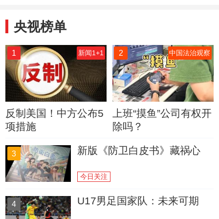
央视榜单
1
2
新闻1+1
中国法治观察
反制美国！中方公布5
上班“摸鱼”公司有权开
项措施
除吗？
新版《防卫白皮书》藏祸心
3
今日关注
U17男足国家队：未来可期
4