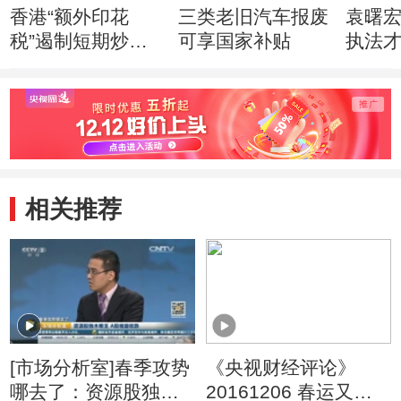
香港“额外印花
三类老旧汽车报废
袁曙
税”遏制短期炒楼
可享国家补贴
执法
初见成效
安全
相关推荐
[市场分析室]春季攻势
《央视财经评论》
哪去了：资源股独木
20161206 春运又要