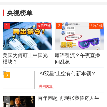
央视榜单
1
2
今日亚洲
法治在线
美国为何盯上中国光
暗语引流？午夜直播
模块？
间乱象
“AI双星”上空有何新本领？
3
共同关注
百年潮起 再现张謇传奇人生
4