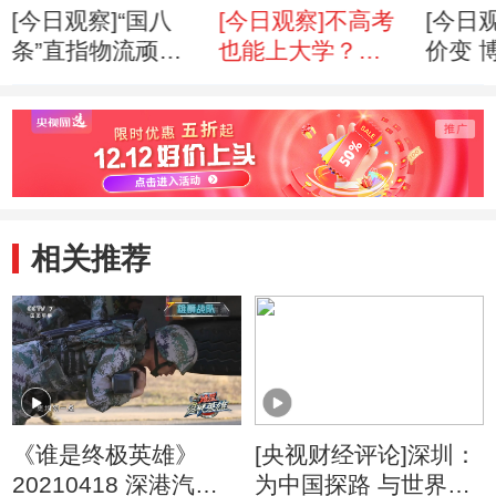
[今日观察]“国八
[今日观察]不高考
[今日
条”直指物流顽症
也能上大学？
价变 
（20110609）
(20110608)
久？(20
相关推荐
《谁是终极英雄》
[央视财经评论]深圳：
20210418 深港汽车
为中国探路 与世界共