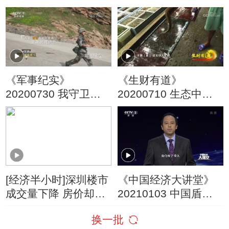
模范连
舞
《军事纪实》
《生财有道》
20200730 我守卫在
20200710 生态中国
南海北尖前哨
沿海行：一岛一世界
岛岛有风情
[经济半小时]深圳楼市
《中国经济大讲堂》
成交量下降 房价却升
20210103 中国盾构
高了
是怎样“炼”成的？
换一批