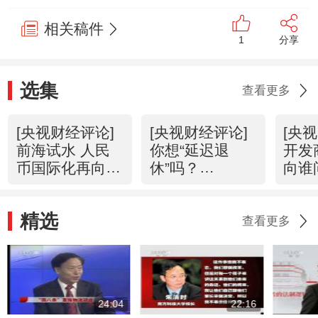
相关稿件
1
分享
选集
查看更多
[央视财经评论]
[央视财经评论]
[央
前海试水 人民
你想“延迟退
开发
币国际化再向前
休”吗？
向谁
(20120705)
（20120704）
（20
精选
查看更多
24:04
22:16