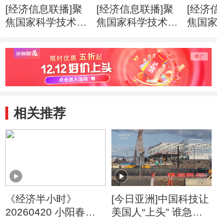
[经济信息联播]聚
[经济信息联播]聚
[经济
焦国家科学技术奖
焦国家科学技术奖
焦国
励大会 国家自然
励大会 271个项目
励大会
科学奖一等奖时隔
9名科学家获得国
云德
11年迎来“双响”
家科学技术奖
家最
相关推荐
《经济半小时》
[今日亚洲]中国科技让
20260420 小阳春里
美国人“上头” 谁急