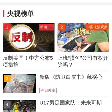
央视榜单
1
2
新闻1+1
中国法治观察
反制美国！中方公布5
上班“摸鱼”公司有权开
项措施
除吗？
新版《防卫白皮书》藏祸心
3
今日关注
U17男足国家队：未来可期
4