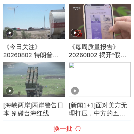
看楼市：看楼市走向
了？
《今日关注》
《每周质量报告》
20260802 特朗普叫
20260802 揭开“假洋
停“最大规模”打击 伊
牌”的真面目
朗称摧毁美军F-35战
机
[海峡两岸]两岸警告日
[新闻1+1]面对美方无
本 别碰台海红线
理打压，中方的五项
反制！
换一批