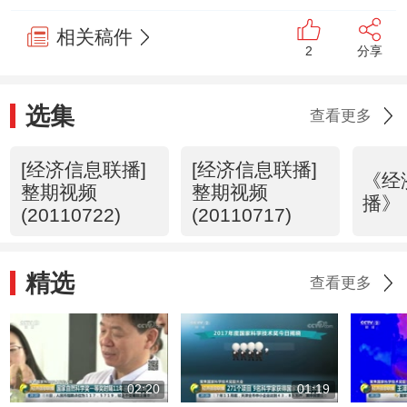
相关稿件
2
分享
选集
查看更多
[经济信息联播]
[经济信息联播]
《经
整期视频
整期视频
播》 
(20110722)
(20110717)
精选
查看更多
02:20
01:19