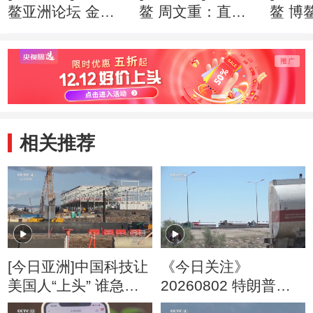
鳌亚洲论坛 金融
鳌 周文重：直面
鳌 博
科技快速“生长” 监
逆全球化思潮 亚
201
管面临更多挑战
洲应发出自己的声
就绪
音
相关推荐
[今日亚洲]中国科技让
《今日关注》
美国人“上头” 谁急
20260802 特朗普叫
了？
停“最大规模”打击 伊