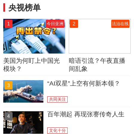
央视榜单
1
2
今日亚洲
法治在线
美国为何盯上中国光
暗语引流？午夜直播
模块？
间乱象
“AI双星”上空有何新本领？
3
共同关注
百年潮起 再现张謇传奇人生
4
文化十分