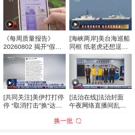
朗称摧毁美军F-35战
机
《每周质量报告》
[海峡两岸]美台海巡船
20260802 揭开“假洋
同框 纸老虎还想逞
牌”的真面目
威？
[共同关注]美伊打打停
[法治在线]法治封面
停 “取消打击”换“达成
午夜网络直播间乱象
协议”？特朗普：同意
调查
换一批
取消对伊打击 以色列
也一样