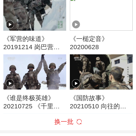
《军营的味道》
《一槌定音》
20191214 岗巴营
20200628
的“儿子”
《谁是终极英雄》
《国防故事》
20210725 《千里边
20210510 向往的地
关党旗红》之岗巴精
方
换一批
神岗巴兵