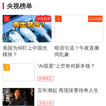
央视榜单
1
2
今日亚洲
法治在线
美国为何盯上中国光
暗语引流？午夜直播
模块？
间乱象
“AI双星”上空有何新本领？
3
共同关注
百年潮起 再现张謇传奇人生
4
文化十分