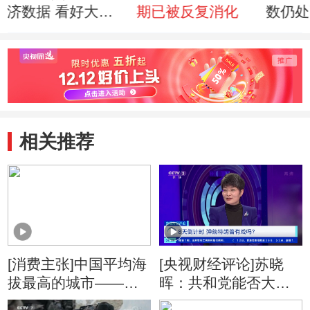
济数据 看好大消
期已被反复消化
数仍处
费板块
压力持
相关推荐
[消费主张]中国平均海
[央视财经评论]苏晓
拔最高的城市——千
晖：共和党能否大面
年古城日喀则
积倒戈决定结果