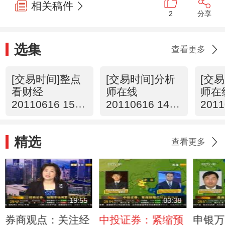
相关稿件
2
分享
选集
查看更多
[交易时间]整点
[交易时间]分析
[交
看财经
师在线
师在
20110616 15：
20110616 14：
2011
00
08
45
精选
查看更多
19:55
03:38
券商观点：关注经
中投证券：紧缩预
申银万