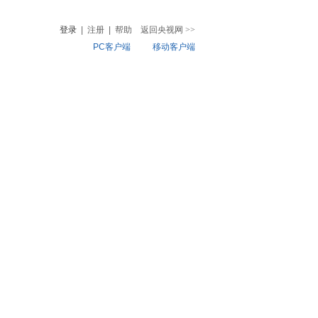
登录
|
注册
|
帮助
返回央视网
>>
PC客户端
移动客户端
音
热榜
微视频
儿
音乐
体育赛事
农业农村