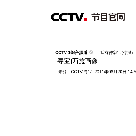
首页
直播
节目单
综合
新闻
财经
综艺
中文国际
体
CCTV-1综合频道
我有传家宝(停播)
[寻宝]西施画像
来源：
CCTV-寻宝
2011年06月20日 14: