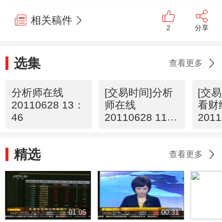
相关稿件
2
分享
选集
查看更多
分析师在线
[交易时间]分析
[交
20110628 13：
师在线
看财
46
20110628 11：
2011
09
00
精选
查看更多
01:05
00:31