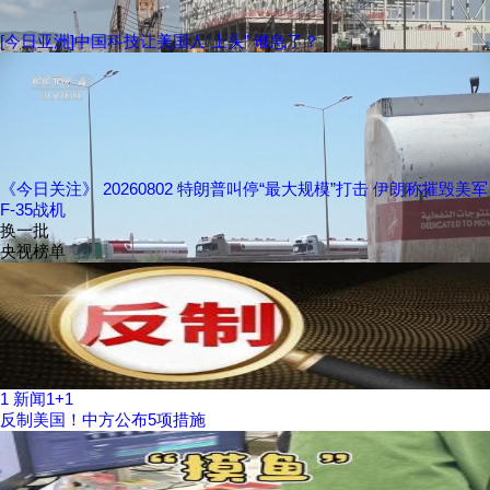
[今日亚洲]中国科技让美国人“上头” 谁急了？
《今日关注》 20260802 特朗普叫停“最大规模”打击 伊朗称摧毁美军
F-35战机
换一批
央视榜单
1
新闻1+1
反制美国！中方公布5项措施