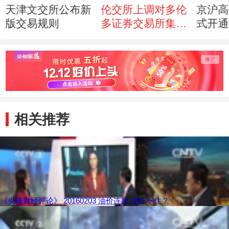
天津文交所公布新
伦交所上调对多伦
京沪高
版交易规则
多证券交易所集团
式开通
收购报价
相关推荐
《央视财经评论》 20160203 油价连跌 谁扛不住？