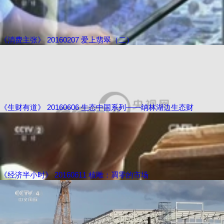
《消费主张》 20160207 爱上翡翠（二）
《生财有道》 20160606 生态中国系列——纳林湖边生态财
《经济半小时》 20160611 核雕：凋零的市场