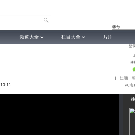
单
频道大全
栏目大全
片库
登
4K专区
听音
热榜
微视频
育
电影
国防军事
电视剧
纪录
科教
戏曲
社会与法
少
使
|
注册
|
10:11
PC客
往