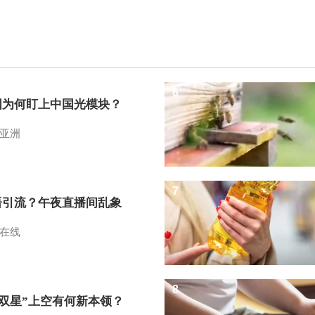
6
国为何盯上中国光模块？
亚洲
7
语引流？午夜直播间乱象
在线
8
I双星”上空有何新本领？