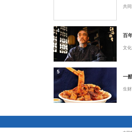
共同
4
百
文化
5
一醋
生财