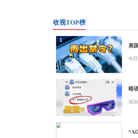
收视TOP榜
1
美
今日
2
暗
法治
3
“A