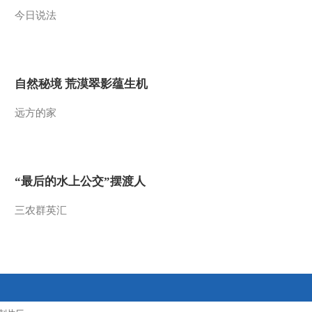
2(20110628)
今日说法
2011-06-28 09:58:06
[第一时间]整期视频2-
自然秘境 荒漠翠影蕴生机
2（20110627）
远方的家
2011-06-27 10:40:20
[第一时间]]整期视频1-
2（20110627）
“最后的水上公交”摆渡人
2011-06-27 09:50:38
三农群英汇
《第一时间》 20110626
2/2
2011-06-26 12:42:56
[第一时间]整期视频2-