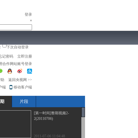
登录
×
录
下次自动登录
儿
音乐
体育赛事
农业农村
忘记密码
立即注册
用合作网站账号登录
帮助
返回央视网
>>
户端
移动客户端
期
片段
[第一时间]整期视频2-
2(20110706)
2011-07-06 11:04:48