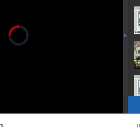
正
在
加
载
视
频
播
放
器。
播
画
静
放
质
音
速
(m)
度
看