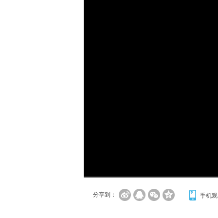
加
载
/
完
成
:
0%
分享到：
手机观