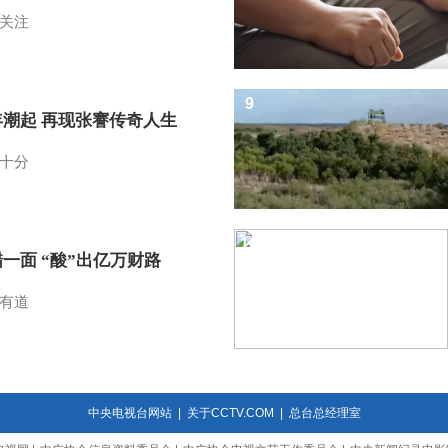
关注
9
年潮起 再现张謇传奇人生
十分
10
一面 “酸”出亿万财路
有道
中央电视台网站
|
关于CCTV.COM
|
总台总经理室