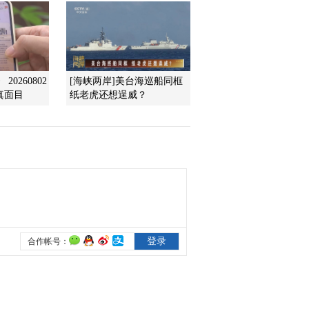
[第一时间]整期视频
1/2（20110702）
2011-07-02 09:28:58
0260802
[海峡两岸]美台海巡船同框
[第一时间]整期视频
真面目
纸老虎还想逞威？
2/2（20110701）
2011-07-01 10:50:56
[第一时间]整期视频
1/2（20110701）
2011-07-01 09:38:57
《第一时间》 20110630
2/2
2011-06-30 11:20:23