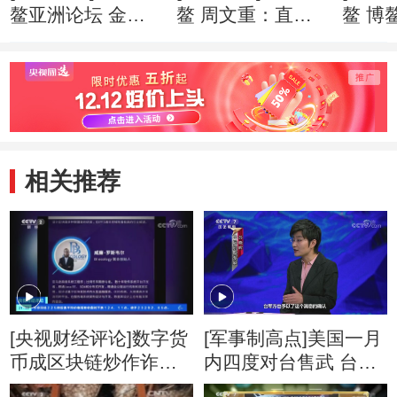
鳌亚洲论坛 金融
鳌 周文重：直面
鳌 博
科技快速“生长” 监
逆全球化思潮 亚
201
管面临更多挑战
洲应发出自己的声
就绪
音
相关推荐
[央视财经评论]数字货
[军事制高点]美国一月
币成区块链炒作诈
内四度对台售武 台媒
骗“重灾区”
炒作美国海军陆战队