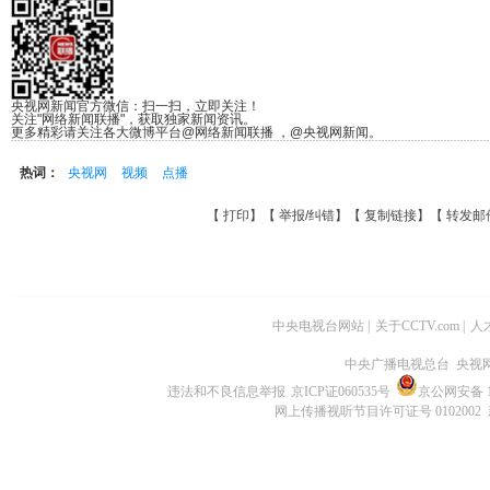
央视网新闻官方微信：扫一扫，立即关注！
关注"网络新闻联播"，获取独家新闻资讯。
更多精彩请关注各大微博平台@网络新闻联播 ，@央视网新闻。
热词：
央视网
视频
点播
【
打印
】【
举报/纠错
】【
复制链接
】【
转发邮
中央电视台网站
|
关于CCTV.com
|
人
中央广播电视总台 央视
违法和不良信息举报
京ICP证060535号
京公网安备 11
网上传播视听节目许可证号 0102002