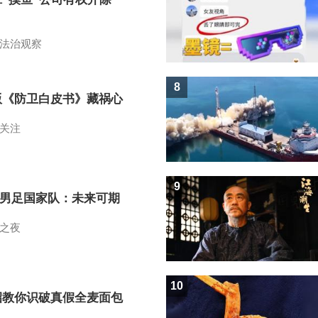
？
法治观察
8
版《防卫白皮书》藏祸心
关注
9
7男足国家队：未来可期
之夜
10
招教你识破真假全麦面包