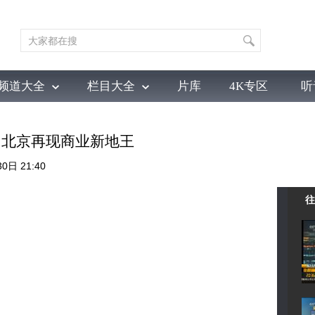
频道大全
栏目大全
片库
4K专区
听
育
电影
国防军事
电视剧
纪录
科教
戏曲
社会与法
少
上 北京再现商业新地王
0日 21:40
往