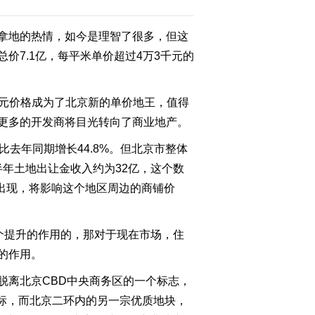
拿地的热情，如今是理智了很多，但这
2011-07-30 23:24:57
7.1亿，每平米单价超过4万3千元的
《经济信息联播》
20110729
7元价格成为了北京新的单价地王，值得
2011-07-30 00:54:19
更多的开发商将目光转向了商业地产。
《经济信息联播》
去年同期增长44.8%。但北京市整体
20110727
半年土地出让金收入约为32亿，这个数
的出现，将影响这个地区周边的商铺价
2011-07-27 23:22:45
《经济信息联播》
20110726
个提升的作用的，那对于现在市场，住
的作用。
2011-07-27 00:05:08
离北京CBD中央商务区的一个标志，
《经济信息联播》
竞标，而北京二环内的另一宗优质地块，
20110724 （2）