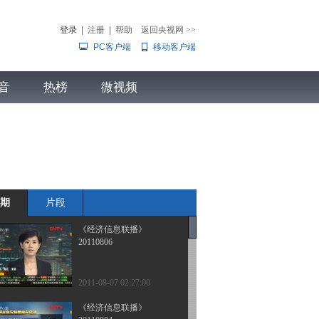
登录
|
注册
|
帮助
返回央视网
>>
PC客户端
移动客户端
音
热榜
微视频
儿
音乐
体育赛事
农业农村
期
片段
《经济信息联播》
20110806
2011-08-07 02:27:00
《经济信息联播》