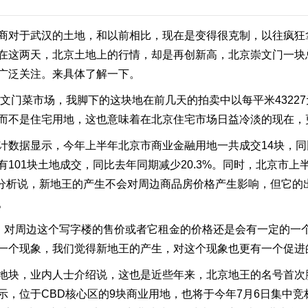
商对于武汉的土地，和以前相比，现在是变得很克制，以往疯狂
在这两天，北京土地上的行情，却是再创新高，北京崇文门一块总价
广泛关注。来具体了解一下。
文门菜市场，我脚下的这块地在前几天的拍卖中以每平米4322
而不是住宅用地，这也意味着在北京住宅市场日益冷淡的现在，
数据显示，今年上半年北京市商业金融用地一共成交14块，同比
101块土地成交，同比去年同期减少20.3%。同时，北京市上
专家分析说，新地王的产生不会对周边商品房价格产生影响，但它
。
 ，对周边这个写字楼的售价或者它租金的价格还是会有一定的一
一个现象，我们觉得新地王的产生，对这个现象也更有一个促进
块，业内人士介绍说，这也是近些年来，北京地王的名号首次脱
示，位于CBD核心区的9块商业用地，也将于今年7月6日集中