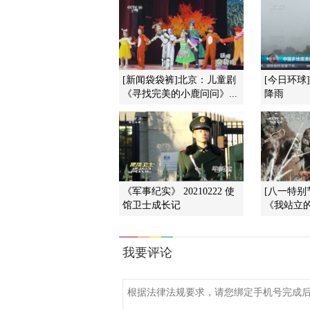
[新闻袋袋裤]北京：儿童剧
[今日环球
《寻找完美的小鹿问问》...
降雨
《军事纪实》 20210222 使
[八一特别
馆卫士成长记
《我站立的