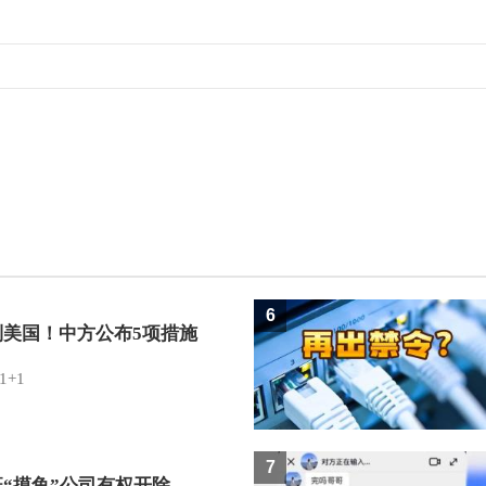
6
制美国！中方公布5项措施
1+1
7
班“摸鱼”公司有权开除