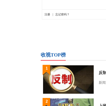
收视TOP榜
1
反
新闻
2
上