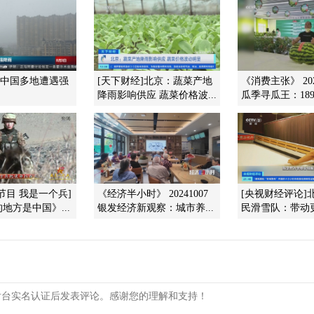
]中国多地遭遇强
[天下财经]北京：蔬菜产地
《消费主张》 202
降雨影响供应 蔬菜价格波...
瓜季寻瓜王：189
节目 我是一个兵]
《经济半小时》 20241007
[央视财经评论]
地方是中国》...
银发经济新观察：城市养...
民滑雪队：带动更