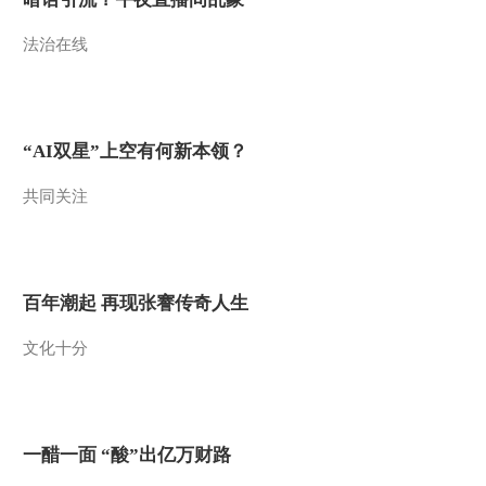
2011-07-02 22:36:54
法治在线
《经济信息联播》
20110701
2011-07-01 23:30:02
“AI双星”上空有何新本领？
《交易时间》 分析师在
共同关注
线 20110701 10：02
2011-07-01 12:07:15
《经济信息联播》
百年潮起 再现张謇传奇人生
20110630
文化十分
2011-06-30 21:58:23
《经济信息联播》
20110629
一醋一面 “酸”出亿万财路