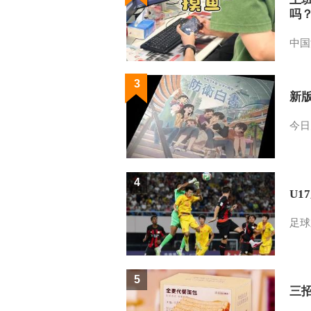
吗
中国
3
新
今日
4
U1
足球
5
三