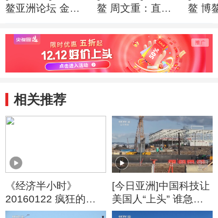
鳌亚洲论坛 金融
鳌 周文重：直面
鳌 博
科技快速“生长” 监
逆全球化思潮 亚
201
管面临更多挑战
洲应发出自己的声
就绪
音
相关推荐
《经济半小时》
[今日亚洲]中国科技让
20160122 疯狂的河
美国人“上头” 谁急
砂：天价砂场背后
了？