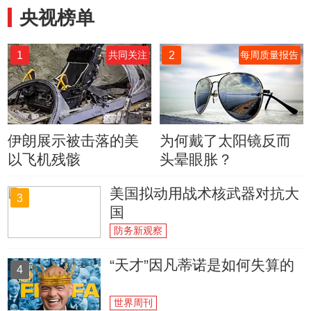
央视榜单
1
2
共同关注
每周质量报告
伊朗展示被击落的美
为何戴了太阳镜反而
以飞机残骸
头晕眼胀？
美国拟动用战术核武器对抗大
3
国
防务新观察
“天才”因凡蒂诺是如何失算的
4
世界周刊