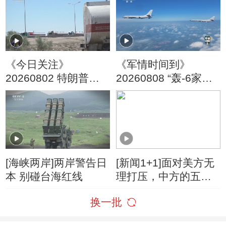
《今日关注》
《军情时间到》
20260802 特朗普叫
20260808 “轰-6家族”
停“最大规模”打击 伊
亮剑海天
朗称摧毁美军F-35战
机
[海峡两岸]两岸警告日
[新闻1+1]面对美方无
本 别碰台海红线
理打压，中方的五项
反制！
换一批