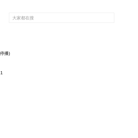
频道大全
栏目大全
片库
4K专区
听
育
电影
国防军事
电视剧
纪录
科教
戏曲
社会与法
少
停播)
51