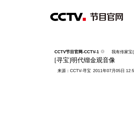
首页
直播
节目单
综合
新闻
财经
综艺
中文国际
体
CCTV节目官网-CCTV-1
我有传家宝(
[寻宝]明代镏金观音像
来源：
CCTV-寻宝
2011年07月05日 12: