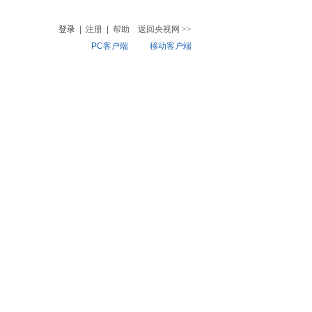
登录
|
注册
|
帮助
返回央视网
>>
PC客户端
移动客户端
音
热榜
微视频
儿
音乐
体育赛事
农业农村