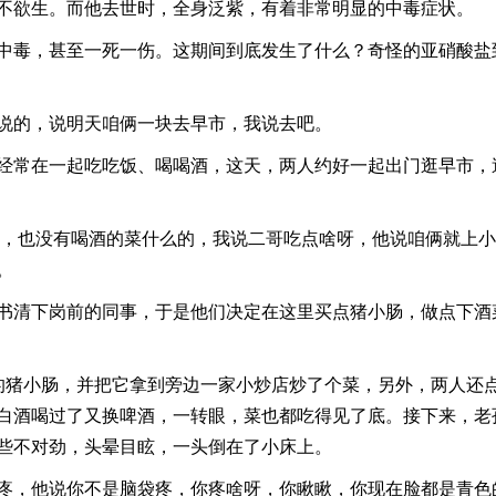
不欲生。而他去世时，全身泛紫，有着非常明显的中毒症状。
中毒，甚至一死一伤。这期间到底发生了什么？奇怪的亚硝酸盐
说的，说明天咱俩一块去早市，我说去吧。
经常在一起吃吃饭、喝喝酒，这天，两人约好一起出门逛早市，
，也没有喝酒的菜什么的，我说二哥吃点啥呀，他说咱俩就上小
。
书清下岗前的同事，于是他们决定在这里买点猪小肠，做点下酒
猪小肠，并把它拿到旁边一家小炒店炒了个菜，另外，两人还
白酒喝过了又换啤酒，一转眼，菜也都吃得见了底。接下来，老
些不对劲，头晕目眩，一头倒在了小床上。
疼，他说你不是脑袋疼，你疼啥呀，你瞅瞅，你现在脸都是青色