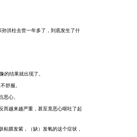
油”再追踪
2011-07-27 22:18:40
《消费主张》 20110726
诚信是金——火锅“老
父亲孙洪柱去世一年多了，到底发生了什
油”的秘密
2011-07-26 21:42:04
《消费主张》 20110725
当危险来临
像的结果就出现了。
2011-07-25 21:25:05
很不舒服。
《消费主张》 20110722
点恶心。
还原“排酸肉”
反而越来越严重，甚至竟恶心呕吐了起
2011-07-22 21:53:52
[消费主张]整期视频
肤粘膜发紫，（缺）发氧的这个症状，
(20110721)