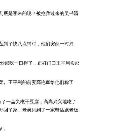
2011-07-08 22:50:37
到底是哪来的呢？被抢救过来的吴书清
[消费主张] 诚信是金—退
辆车有多难
（20110707）
2011-07-07 21:38:32
逛到了快八点钟时，他们突然一时兴
[消费主张]诚信是金——
我的车能换吗？
(20110706)
炒那吃一口得了，正好门口王平利卖那
2011-07-06 20:59:08
《消费主张》 20110705
菜。王平利的前妻高艳军给他们称了
点了一盘尖椒干豆腐，高高兴兴地吃了
2011-07-05 20:45:37
孙回了家，老吴则到了一家鞋店跟老板
《消费主张》 20110705
淘乐进行时——千里出行
大比拼
的。