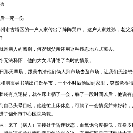
肠
后一死一伤
省锦州市古塔区的一户人家传出了阵阵哭声， 这户人家姓孙，老
？
就是亲人的离别，何况我父亲还用这种残忍地方式离去。
今无法释怀，他的大女儿讲述了当时的情景。
日那天早晨，跟吴书清他们俩人到市场去逛市场，让我们无法想
早就和朋友吴书清出门逛早市，一个小时后他回到家里，突然觉得
脑袋有点迷糊，就在床上躺了一会，躺了一段时间以后，他说有
到自己头晕目眩，他连忙上床休息，可躺了一会情况并未好转，
进了锦州市中心医院急救。
林：来了（病人）直接处于昏迷状态，血氧饱合度很低，浑身皮