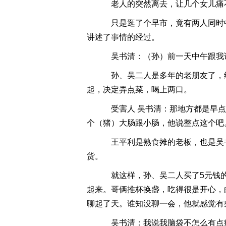
老人的突然离去，让几个女儿痛
只是逛了个早市，竟有两人同时
讲述了事情的经过。
吴书清：（孙）前一天中午跟我
孙、吴二人是多年的老朋友了，
起，决定弄点菜，喝上两口。
受害人 吴书清：那地方都是早点
个（猪）大肠跟小肠，他说整点这个吧
王平利是熟食摊的老板，也是吴
货。
就这样，孙、吴二人买了5元钱的
起来。哥俩推杯换盏，吃得很是开心，
聊起了天。谁知没聊一会，他就感觉有
吴书清：我说我脑袋不怎么有点