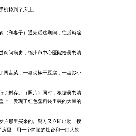
2011-07-05 17:59:56
手机掉到了床上。
《消费主张》 20110704
淘乐进行时——千里出行
大比拼
俩（和妻子）通完话这期间，往后就啥
2011-07-04 20:52:46
《消费主张》 20110701
过询问病史，锦州市中心医院给吴书清
2011-07-01 20:39:58
了两盘菜，一盘尖椒干豆腐，一盘炒小
《消费主张》 20110630
淘乐进行时——别样鱼丸
自潇洒
行了封存。（照片）同时，根据吴书清
盖上，发现了红色塑料袋里装的大量的
2011-06-30 21:30:58
《消费主张》20110629
淘乐进行时——苍穹下
发户那里买来的。警方又立即出动，搜
奶肉鲜
平房里，用一个简陋的灶台和一口大铁