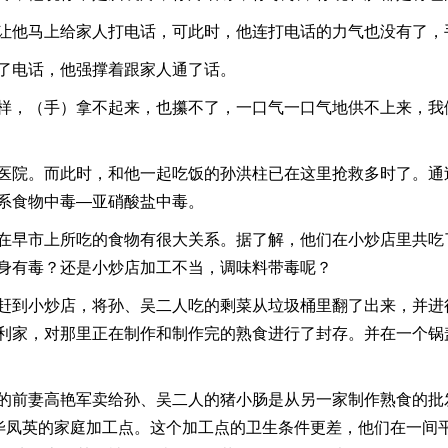
让他马上给家人打电话，可此时，他连打电话的力气也没有了，
了电话，他强撑着跟家人通了话。
样，（手）拿不起来，也攥不了，一口气一口气地供不上来，我
医院。而此时，和他一起吃饭的孙洪柱已在这里抢救多时了。通
系食物中毒—亚硝酸盐中毒。
在早市上所吃的食物有很大关系。据了解，他们在小炒店里共吃
身有毒？还是小炒店加工不当，调味料带毒呢？
赶到小炒店，将孙、吴二人吃的剩菜从垃圾桶里翻了出来，并进
利家，对那里正在制作和制作完的熟食进行了封存。并在一个锅
的前妻高艳军卖给孙、吴二人的猪小肠是从另一家制作熟食的批
子毕凤英的家庭加工点。这个加工点的卫生条件更差，他们在一间