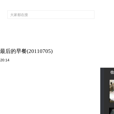
频道大全
栏目大全
片库
4K专区
听
育
电影
国防军事
电视剧
纪录
科教
戏曲
社会与法
少
的早餐(20110705)
20:14
往