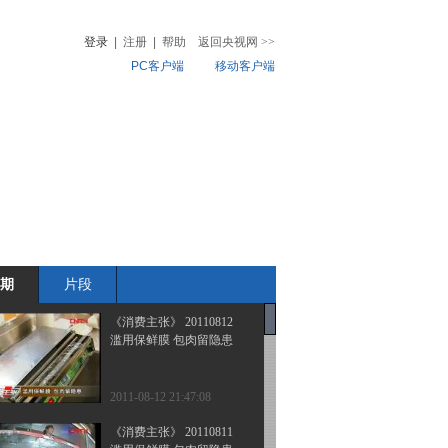
登录
|
注册
|
帮助
返回央视网
>>
PC客户端
移动客户端
音
热榜
微视频
儿
音乐
体育赛事
农业农村
期
片段
《消费主张》 20110812
滥用保鲜膜 包肉留隐患
2011-08-12 21:47:08
《消费主张》 20110811