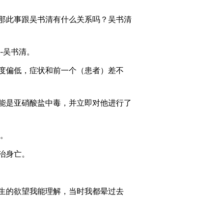
2011-07-14 21:21:31
那此事跟吴书清有什么关系吗？吴书清
《消费主张》 20110713
-吴书清。
2011-07-13 21:26:25
度偏低，症状和前一个（患者）差不
[消费主张]食品安全在行
动——北京：31种桶装
能是亚硝酸盐中毒，并立即对他进行了
水“太脏”(20110712)
2011-07-12 22:52:38
。
《消费主张》 20110711
治身亡。
2011-07-11 20:52:07
生的欲望我能理解，当时我都晕过去
《消费主张》 20110708
诚信是金——汽车加价为
哪般