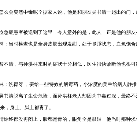
怎么会突然中毒呢？据家人说，他是和朋友吴书清一起出的门，
急症患者被送到了这里，令人意外的是，此人，正是他的朋友-
林：当时检查也是全身皮肤出现发绀，处于噬睡状态，血氧饱合
智不清，与孙洪柱来时的症状十分相似，医生很快诊断他也很可
：洗胃呀 ，要给一些特效的解毒药，小浓度的美兰给病人静推
吴书清脱离了生命危险，而孙洪柱老人却因为中毒过深，最终不
来，身上、脚上都青了。
睛始终都没再闭上，脸都是青的，眼角全是眼泪，他当时那种求