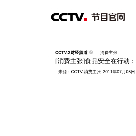
首页
直播
节目单
综合
新闻
财经
综艺
中文国际
体
CCTV-2财经频道
消费主张
[消费主张]食品安全在行动：最后
来源：
CCTV-消费主张
2011年07月05日 