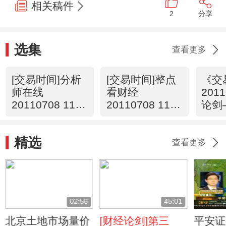
相关稿件
2
分享
选集
查看更多
[交易时间]分析
[交易时间]整点
《交
师在线
看财经
201
20110708 11：
20110708 11：
论剑
29
00
篇
精选
查看更多
02:56
45:01
北京土地市场量价
[财经论剑]第三
平安证