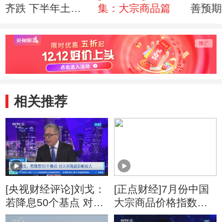
齐跌 下半年土地
集：大宗商品篇
善预期
放量在即
相关推荐
[央视财经评论]刘戈：
[正点财经]7月份中国
若降息50个基点 对大
大宗商品价格指数为
宗商品影响较大
128.6点