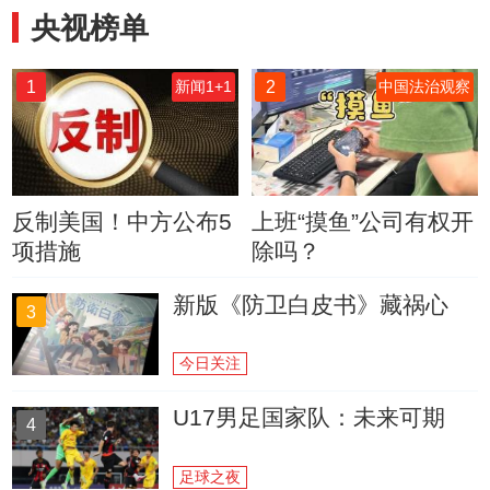
央视榜单
1
2
新闻1+1
中国法治观察
反制美国！中方公布5
上班“摸鱼”公司有权开
项措施
除吗？
新版《防卫白皮书》藏祸心
3
今日关注
U17男足国家队：未来可期
4
足球之夜