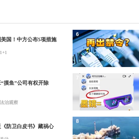
6
制美国！中方公布5项措施
1+1
7
班“摸鱼”公司有权开除
？
法治观察
8
版《防卫白皮书》藏祸心