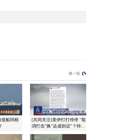
2011-07-12 10:33:12
周荣华：2800点附近将持
续震荡
2011-07-12 10:32:20
申银万国：市场将围绕
2800点波动
换一组
2011-07-12 10:29:18
长江证券：政策仍以通胀
调控为主
2011-07-12 10:29:03
海巡船同框
[共同关注]美伊打打停停 “取
？
消打击”换“达成协议”？特...
吴煊：短期内大盘不会跌
到2750点之下