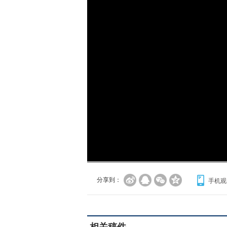
加
载
/
完
成
:
0%
分享到：
手机观