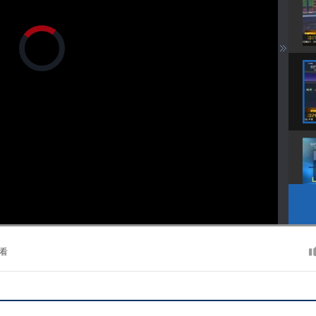
正
在
加
载
视
频
播
放
器。
播
画
静
放
质
音
速
(m)
度
看