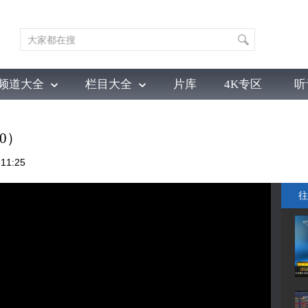
频道大全
栏目大全
片库
4K专区
听
育
电影
国防军事
电视剧
纪录
科教
戏曲
社会与法
少
0）
11:25
往