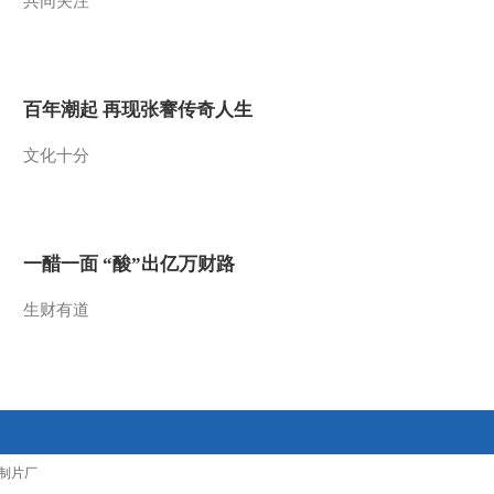
共同关注
2011-07-12 10:02:50
意大利债务问题升级 或
成下一张多米诺骨牌
百年潮起 再现张謇传奇人生
2011-07-12 10:00:16
文化十分
[地铁电扶梯事故追踪]谁
解事故电梯问号？
一醋一面 “酸”出亿万财路
2011-07-11 21:45:35
联合国预计到今年全球人
生财有道
口将达到70亿
2011-07-10 21:43:57
中国输美轮胎出现复苏
制片厂