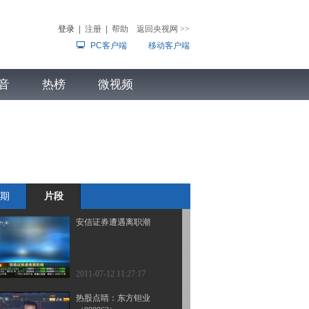
CPI变化周期关系不大
登录
|
注册
|
帮助
返回央视网
>>
PC客户端
移动客户端
2011-07-12 11:33:39
意大利：抑制投机挡不住
音
热榜
股市大跌
微视频
儿
音乐
体育赛事
农业农村
2011-07-12 11:29:37
[关注猪肉价格]猪肉价格
凭什么牵动CPI
期
片段
2011-07-12 11:28:25
安信证券遭遇离职潮
2011-07-12 11:27:17
热股点睛：东方钽业