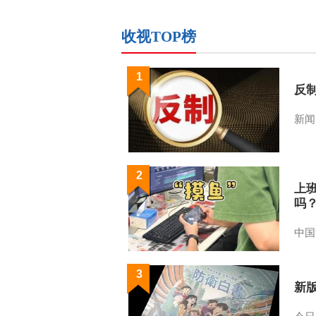
收视TOP榜
1
反
新闻
2
上
吗
中国
3
新