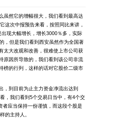
么虽然它的增幅很大，我们看到最高达
2011-07-12 11:23:32
照它这次中报预告来看，按照同比来讲，
周荣华：关注6月固定资
产投资数据
出现大幅增长，增长3000％多，实际
估的，但是我们看到西安虽然作为全国著
2011-07-12 10:40:59
有太大改观和改善，很难使上市公司获
持原因所导致的，我们看到该公司非流
盘面动态：黄金板块触底
反弹 老凤祥领涨
持榜的行列，这样的话对它股价二级市
2011-07-12 10:40:27
出，到目前为止主力资金净流出达到
胡宇：未来进一步加息概
看，我们看到5个交易日当中，有4个交
率小
投资者应当保持一份谨慎，而这段个股是
这样的主持人。
2011-07-12 10:38:01
冯宸垚：下半年欧债危机
对商品市场影响淡化