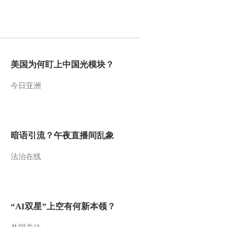
2011-07-12 10:09:38
屈宏斌：意大利债务问题
短期内难消除
美国为何盯上中国光模块？
2011-07-12 10:07:09
今日亚洲
工信部重拳淘汰落后产能
18行业任务加码
2011-07-12 10:06:36
暗语引流？午夜直播间乱象
大公国际：将意大利国家
信用等级列入负面观察名
法治在线
单
2011-07-12 10:04:49
意大利：出台新规抑制股
“AI双星”上空有何新本领？
市投机 昨天仍大跌4%