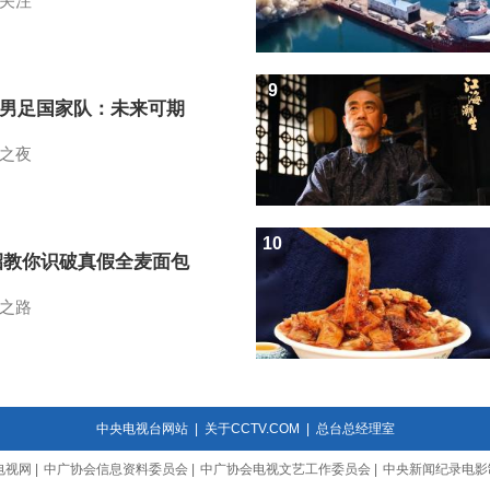
关注
9
7男足国家队：未来可期
之夜
10
招教你识破真假全麦面包
之路
中央电视台网站
|
关于CCTV.COM
|
总台总经理室
电视网
|
中广协会信息资料委员会
|
中广协会电视文艺工作委员会
|
中央新闻纪录电影