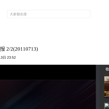
频道大全
栏目大全
片库
4K专区
听
育
电影
国防军事
电视剧
纪录
科教
戏曲
社会与法
少
2(20110713)
3日 23:52
往