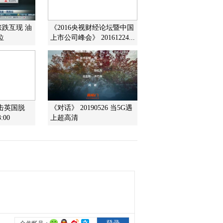
2011-07-01 12:07:15
涨跌互现 油
《2016央视财经论坛暨中国
位
上市公司峰会》 20161224...
《经济信息联播》
20110630
2011-06-30 21:58:23
《经济信息联播》
20110629
击英国脱
《对话》 20190526 当5G遇
:00
上超高清
2011-06-29 22:36:22
《经济信息联播》
20110628
2011-06-29 00:52:50
[经济信息联播]完整视频
（20110627）