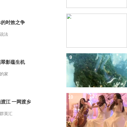
8
单的时效之争
说法
9
漠翠影蕴生机
的家
10
船渡江 一网渡乡
群英汇