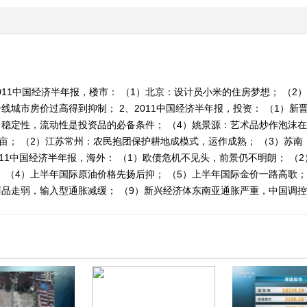
011中国经济半年报，楼市： （1）北京：设计员小米的住房梦想； （2
线城市房价过高得到抑制； 2、2011中国经济半年报，投资： （1）新
稳定性，流动性是投资品的必备条件； （4）姚景源：艺术品炒作泡沫在积
亩； （2）江苏常州：农民抱团保护耕地成模式，运作成熟； （3）苏
011中国经济半年报，海外： （1）欧债危机不见头，前景仍不明朗； （
 （4）上半年国际原油价格先扬后抑； （5）上半年国际金价一路高歌； 
商品走弱，输入型通胀减缓； （9）新兴经济体东南亚通胀严重，中国调控