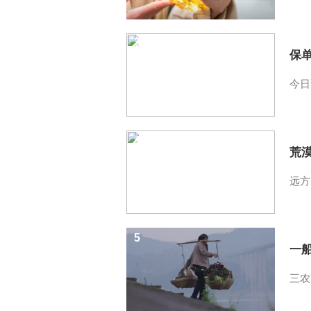
3
保
今日
4
荒
远方
5
一
三农