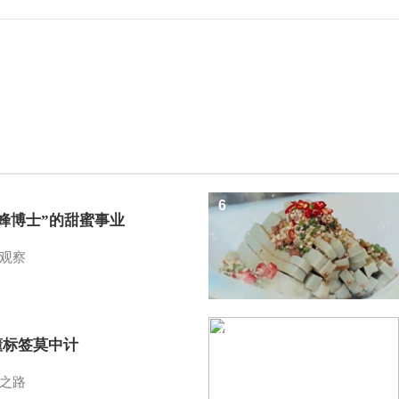
6
蜜蜂博士”的甜蜜事业
观察
7
懂标签莫中计
之路