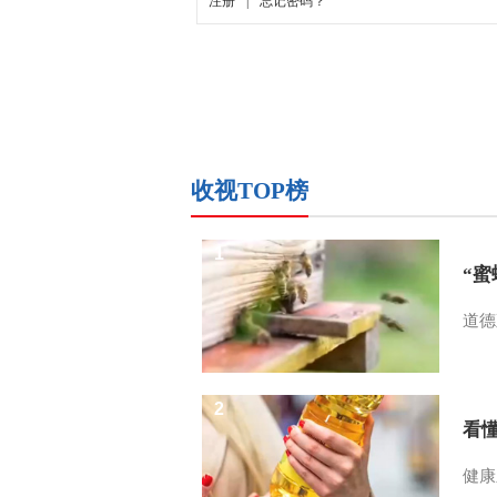
收视TOP榜
1
“
道德
2
看
健康