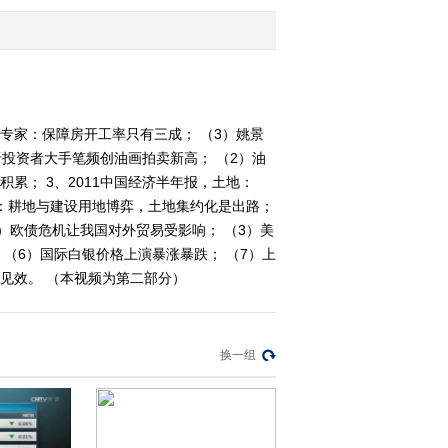
2011-07-11 22:20:38
[经济信息联播]整期视频
(20110710)
）专家：保障房开工率只有三成； （3）姚景
晋投资者大手笔频创油画拍卖新高； （2）油
2011-07-10 22:45:39
累； 3、2011中国经济半年报，土地：
[经济信息联播]整期视频
南：耕地与建设用地博弈，土地集约化是出路；
(20110702)
2）欧债危机让我国对外贸易受影响； （3）美
（6）国际白银价格上演暴涨暴跌； （7）上
2011-07-02 22:36:54
见效。 （本视频为第二部分）
《经济信息联播》
20110701
换一组
2011-07-01 23:30:02
《交易时间》 分析师在
线 20110701 10：02