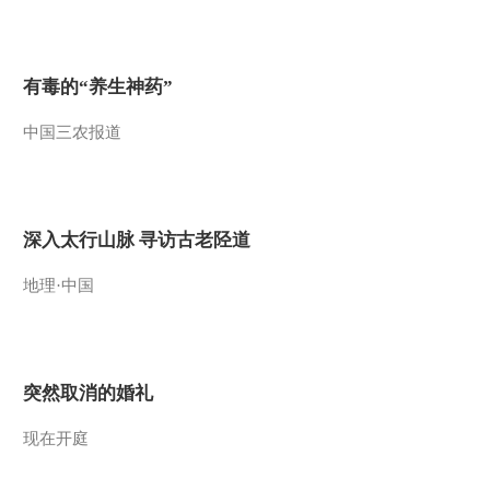
2011-06-21 22:46:35
[经济信息联播]整期视频
有毒的“养生神药”
(20110619)
中国三农报道
2011-06-19 22:40:32
[经济信息联播]整期视频
(20110618)
深入太行山脉 寻访古老陉道
2011-06-18 23:00:50
地理·中国
《经济信息联播》
20110617
突然取消的婚礼
2011-06-17 23:33:59
《经济信息联播》
现在开庭
20110616