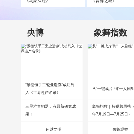
《乌蒙深处》
《青春之城》
央博
象舞指数
“景德镇手工瓷业遗存”成功列
从“一键成片”到“一人剧组
入《世界遗产名录》
三星堆青铜器，有最新研究成
象舞指数｜短视频周榜（2
果！
年7月19日—7月25日）
何以文明
象舞观察