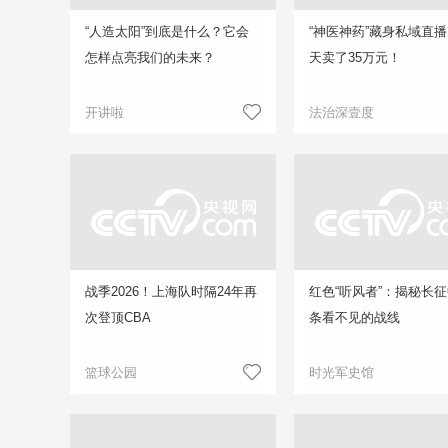
“人造太阳”到底是什么？它会
“神医神药”藏身私域直播
怎样点亮我们的未来？
天卖了35万元！
开讲啦
法治深壹度
战季2026！上海队时隔24年再
红色“听风者”：揭秘长
次登顶CBA
条看不见的战线
篮球公园
时光军史馆