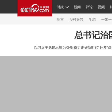
时政
新闻
评论
视频
人民领袖习近平
直播
繁体
片库
海外频道
栏目大全
联播+
iPanda
中国领
节目单
Engl
地方
乡村振兴
生态
一带一
总书记治
总台春晚
网络春晚
共产党员网
秧纪录
纪
以习近平党建思想为引领 奋力走好新时代“赶考”路
新闻
国内
国际
评论
经济
军事
科技
人民领袖习近平
联播+
热解读
天天学习
习
视频
小央视频
小央直播
直播中国
熊猫频
现场
前线
比划
快看
蓝海中国
新兵请入
体育
直播
竞猜
2026年世界杯
2026年冬奥
VIP会员
CCTV奥林匹克频道
生活体育大会
体