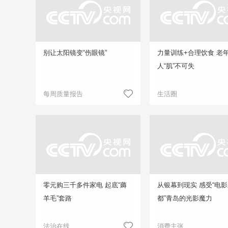
别让太阳镜变“伤眼镜”
力量训练+合理饮食 老
人“肌”不可失
每周质量报告
生活圈
零元购三千多件家电 起底“薅
从银幕到现实 感受“电
羊毛”套路
都”青岛的光影魔力
法治在线
消费主张