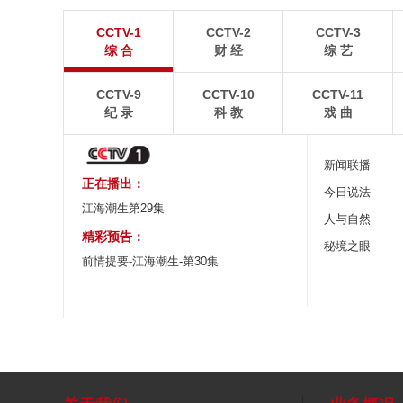
广西昭平: 高山秋茶采摘忙
杭台高铁温玉段
CCTV-1
CCTV-2
CCTV-3
晨光洒在茶园，连绵起伏的茶山云雾缭绕，茶农采摘
杭台高铁温玉段途经台
综 合
财 经
综 艺
秋茶，绘就一幅秀美的茶乡画卷。
约37公里，设计时速3
CCTV-9
CCTV-10
CCTV-11
纪 录
科 教
戏 曲
新闻联播
正在播出：
今日说法
江海潮生第29集
人与自然
精彩预告：
秘境之眼
前情提要-江海潮生-第30集