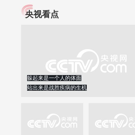
央视看点
小央视频
全民健康
央视网原创视频子品牌，
提高全民健康素养水
以更加贴近年轻人的视
助力“健康中国2030”
角，有趣、有料、有故事
略。央视网《全民健
的方式解读时代。
康》，向所有人分享
知识！
躲起来是一个人的体面
站出来是战胜疾病的生机