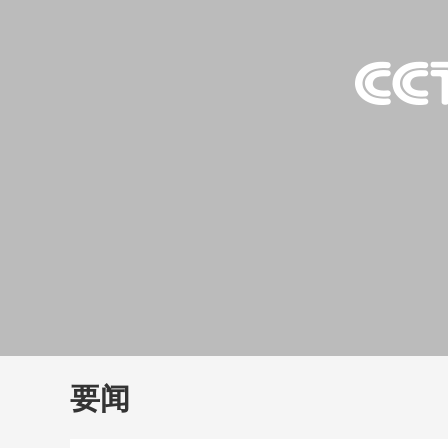
财经
教育
乡村振兴
生态环境
一带一路
大国智造
大国展会
大国保险
云顶对话
云
CCTV.节目官网
直播
节目单
栏目
片库
要闻