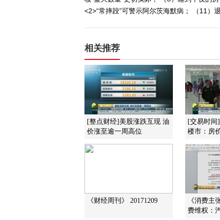
<2>“常摔跤”可警示阿尔茨海默病； （1
相关推荐
[整点财经]美股涨跌互现 油
[交易时间
价涨至逾一周高位
楼市：房
《财经周刊》 20171209
《消费主张》
费维权：汽