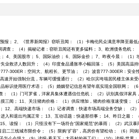
气预报； 2、《世界新闻报》窃听丑闻： （1）卡梅伦民众满意率降至最低
局调查； （4）揭秘记者：窃听丑闻还有更多猛料； 3、欧洲债务危机： 
； 4、美国股市； 5、国际油价； 6、国际金价； 7、昨夜今晨： （1
请失业救济人数回升； （4）印度食品通胀率小幅回落； （5）美国高温持
波音777-300ER：空间大、航程长、更节油； （2）波音777-300ER
京藏高速开始强制分流，车辆可缓慢通行； （2）哈尔滨垮塌居民楼主体未受
品标识使用医疗术语； （5）婚姻登记信息有望年底实现全国联网； （6
查： （1）门可罗雀，洋家具集体遭遇信任危机； （2）识别真假洋家具
摸三闻； 11、关注猪肉价格： （1）供应增加，猪肉价格涨速变慢； 
 12、高端快递市场： （1）记者调查：快递市场高端业务空缺； （2）
进入和退出均属正常； 13、互动话题：快递那些事； 14、昨日之最： 
15、读报： （1）只怪没有下一场符合“国家规范”的暴雨； （2）武汉暴
坊首启二三线城市限价令； （5）限购“扩容”，高房价有望松动； （6）同
子怎么会塌？ （9）读报·看天下：大芬村的画工们； （10）读报·世界