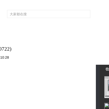
频道大全
栏目大全
片库
4K专区
听
育
电影
国防军事
电视剧
纪录
科教
戏曲
社会与法
少
722)
10:28
往