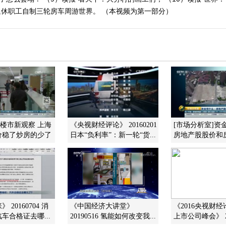
1）退休职工自制三轮房车周游世界。 （本视频为第一部分）
]楼市新观察 上海
《央视财经评论》 20160201
[市场分析室]资
价稳了炒房的少了
日本“负利率”：新一轮“货...
房地产股股价和
 20160704 消
《中国经济大讲堂》
《2016央视财
车合格证去哪...
20190516 氢能如何改变我...
上市公司峰会》 201