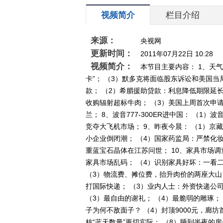
视频简介
栏目介绍
来源：
央视网
更新时间：
2011年07月22日 10:28
视频简介：
本节目主要内容： 1、天
卡”； （3）默多克将面临股东诉讼和美国当
款； （2）希腊援助贷款：利息降低期限延长
收购辐射超标牛肉； （3）美国上周首次申
兰； 8、波音777-300ER进中国： （1）
竞夺大飞机市场； 9、昨夜今晨： （1）
小企业倒闭潮； （4）国家药监局：严禁化妆
重蓝宝石晶体在江苏问世； 10、家具市场调
家具市场乱码； （4）识别家具好坏：一看二
（3）物流费、摊位费，抬升肉价的两座大山；
打国际快递； （3）业内人士：外资快递公司
（3）最自由的谢礼； （4）最脆弱的雕琢； 
子为何不敌面子？ （4）封顶9000元，廊
核“蓝天数量”更切实际； （8）睡到半夜的房