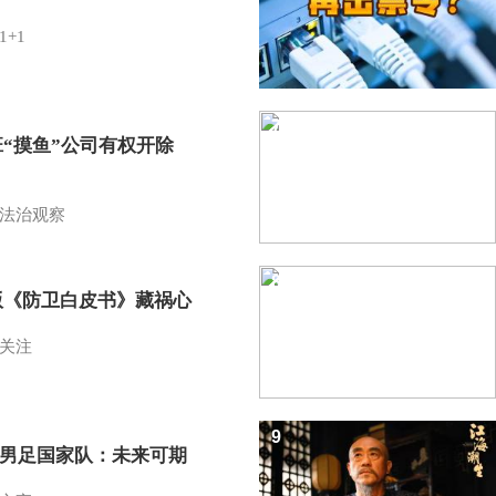
1+1
7
班“摸鱼”公司有权开除
？
法治观察
8
版《防卫白皮书》藏祸心
关注
9
7男足国家队：未来可期