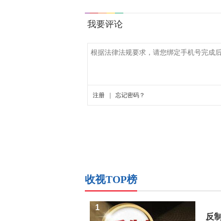
收视TOP榜
1
反