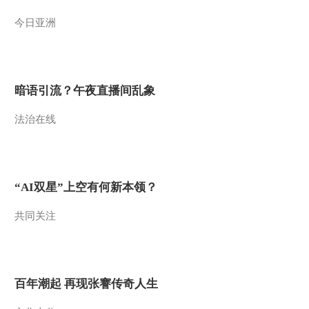
2011-07-14 10:33:12
今日亚洲
《第一时间》 20110713
2/2
暗语引流？午夜直播间乱象
2011-07-13 10:28:31
法治在线
《第一时间》 20110713
1/2
2011-07-13 09:35:31
“AI双星”上空有何新本领？
[第一时间]整期视频 2-
2（20110712）
共同关注
2011-07-12 11:20:36
《第一时间》 20110712
百年潮起 再现张謇传奇人生
1/2