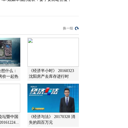
2011-07-18 10:53:37
[第一时间]整期视频
（20110718 1/2）
换一组
2011-07-18 09:54:10
[第一时间]整期视频2-
1(20110717)
金想什么：
《经济半小时》 20160323
2011-07-17 10:01:19
房价一起热
沈阳房产去库存进行时
[第一时间]整期视频2-
2(20110716)
2011-07-16 10:20:31
经论坛暨中国
《经济与法》 20170328 消
[第一时间]整期视频2-
1(20110716)
61224...
失的四百万元