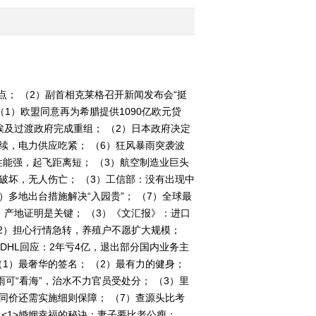
2011-07-20 10:54:55
[第一时间]整期视频1-
2（20110720）
点； （2）副首相克莱格召开新闻发布会“挺
（1）欧盟同意再为希腊提供1090亿欧元贷
2011-07-20 09:11:11
）埃及过渡政府完成重组； （2）日本政府决定
[第一时间]整期视频2-
续，电力供应吃紧； （6）狂风暴雨突袭波
2(20110719)
：安全性能强，起飞距离短； （3）航空制造业巨头
破坏，无人伤亡； （3）工信部：没有出现中
2011-07-19 10:25:57
）多地出台措施解决“入园贵”； （7）全球最
，产地证明是关键； （3）《文汇报》：进口
[第一时间]整期视频1-
2（20110719）
（2）担心行情急转，养殖户不愿扩大规模；
DHL回应：2年亏4亿，退出部分国内业务主
（1）最奢华的签名； （2）最有力的健身；
2011-07-19 09:52:52
雨可“看海”，治水不力官员受处分； （3）里
[第一时间]整期视频
病同价还需实施细则保障； （7）查源头比考
（20110718 2/2）
： <1>婚姻幸福的秘诀：妻子要比老公瘦；