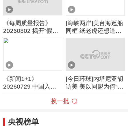
《每周质量报告》
[海峡两岸]美台海巡船
20260802 揭开“假洋
同框 纸老虎还想逞
牌”的真面目
威？
《新闻1+1》
[今日环球]内塔尼亚胡
20260729 中国入境
访美 美以同盟为何“貌
游，为何爆发式增
合神离”？
换一批
长？
央视榜单