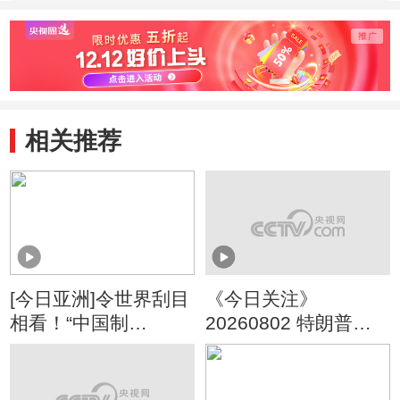
科学奖一等奖时隔
9名科学家获得国
云德
11年迎来“双响”
家科学技术奖
家最
相关推荐
[今日亚洲]令世界刮目
《今日关注》
相看！“中国制
20260802 特朗普叫
造”变“酷”了
停“最大规模”打击 伊
朗称摧毁美军F-35战
机