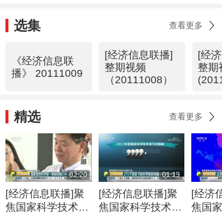
选集
查看更多
[经济信息联播]
[经
《经济信息联
整期视频
整期
播》 20111009
（20111008）
(201
精选
查看更多
02:20
01:19
[经济信息联播]聚
[经济信息联播]聚
[经济
焦国家科学技术奖
焦国家科学技术奖
焦国
励大会 国家自然
励大会 271个项目
励大会