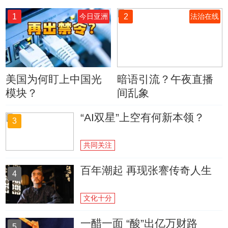
1
2
今日亚洲
法治在线
美国为何盯上中国光
暗语引流？午夜直播
模块？
间乱象
“AI双星”上空有何新本领？
3
共同关注
百年潮起 再现张謇传奇人生
4
文化十分
一醋一面 “酸”出亿万财路
5