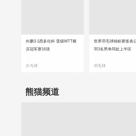
向鹏3-1西多伦科 晋级WTT横
世界羽毛球锦标赛签表公
滨冠军赛16强
羽3名男单同处上半区
乒乓球
羽毛球
熊猫频道