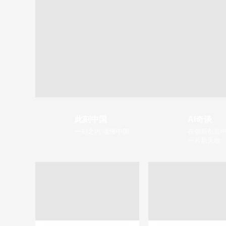
此刻中国
AI奇谈
一刻之内 读懂中国
在创新创造中
一片新天地