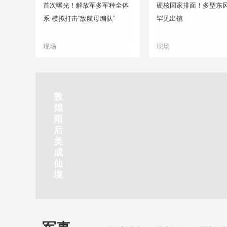
首次曝光！解放军多军种全体
硬核国家排面！多型东
系 模拟打击“敌航母编队”
罕见出镜
现场
现场
正在直播
敦
吉
南
秦
剑
云
煌
林
京
焦
皇
川
烟
探
雨
市
玄
作
岛
下
雨
古
后
北
武
红
金
梅
齐
北
美
山
湖
石
梦
岭
云
水
成
静赏京娘湖
公
景
峡
海
瀑
山
镇
仙
园
区
湾
布
京娘湖位于邯郸武安市口上村北，常年平均气温19摄氏度，夏
境
温26摄氏度，是避暑休闲佳地。