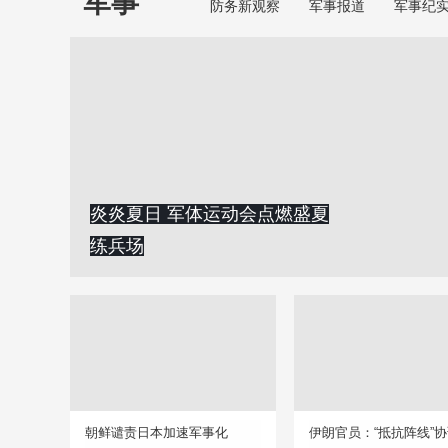
军事
防务新观察
军事报道
军事纪
炎炎夏日 军体运动会点燃盛夏
练兵场
朝鲜谴责日本加速军事化
伊朗官员：“抵抗阵线”