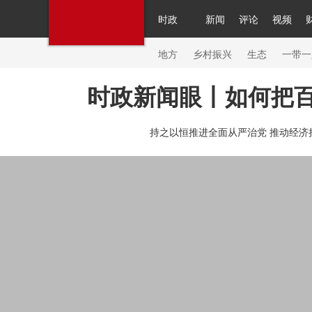
时政
新闻
评论
视频
人民领袖习近平
直播
繁体
片库
海外频道
栏目大全
联播+
iPanda
中国领
节目单
Engl
地方
乡村振兴
生态
一带一
时政新闻眼丨如何把
总台春晚
网络春晚
共产党员网
秧纪录
纪
持之以恒推进全面从严治党 推动经济
新闻
国内
国际
评论
经济
军事
科技
人民领袖习近平
联播+
热解读
天天学习
习
视频
小央视频
小央直播
直播中国
熊猫频
现场
前线
比划
快看
蓝海中国
新兵请入
体育
直播
竞猜
2026年世界杯
2026年冬奥
VIP会员
CCTV奥林匹克频道
生活体育大会
体