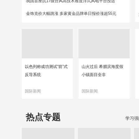
我国首座抗17级台风高技术难度浮式风电平台投运
金饰克价大幅跳涨 多家黄金品牌单日报价涨超55元
以色列称成功测试“箭”式
山火过后 希腊滨海度假
反导系统
小镇面目全非
国际新闻
国际新闻
热点专题
学习强