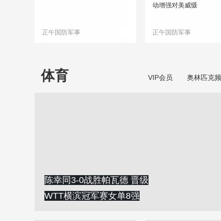
动增强对美威慑
正午国防军事
正午国防军事
体育
VIP会员
奥林匹克
陈幸同3-0战胜帕瓦德 晋级
WTT横滨冠军赛女单8强