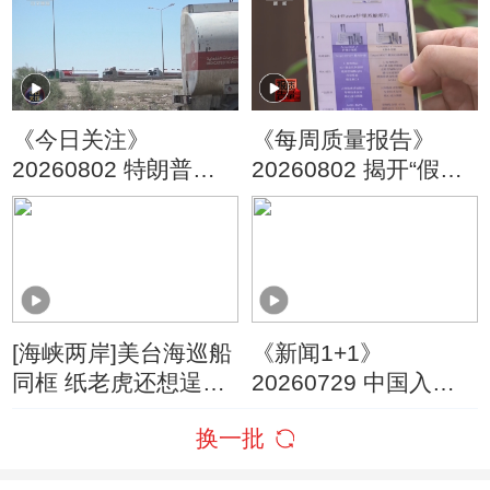
《今日关注》
《每周质量报告》
20260802 特朗普叫
20260802 揭开“假洋
停“最大规模”打击 伊
牌”的真面目
朗称摧毁美军F-35战
机
[海峡两岸]美台海巡船
《新闻1+1》
同框 纸老虎还想逞
20260729 中国入境
威？
游，为何爆发式增
换一批
长？