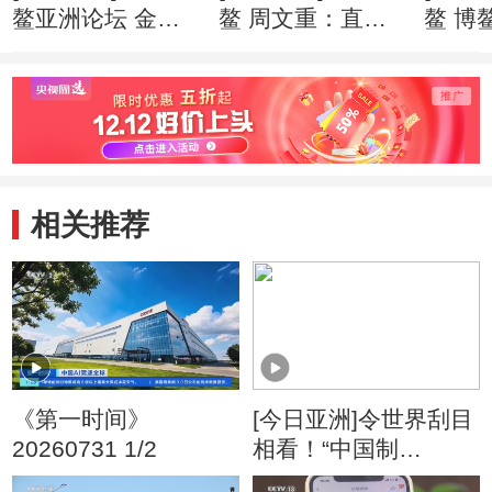
鳌亚洲论坛 金融
鳌 周文重：直面
鳌 博
科技快速“生长” 监
逆全球化思潮 亚
201
管面临更多挑战
洲应发出自己的声
就绪
音
相关推荐
《第一时间》
[今日亚洲]令世界刮目
20260731 1/2
相看！“中国制
造”变“酷”了