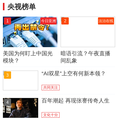
央视榜单
1
2
今日亚洲
法治在线
美国为何盯上中国光
暗语引流？午夜直播
模块？
间乱象
“AI双星”上空有何新本领？
3
共同关注
百年潮起 再现张謇传奇人生
4
文化十分