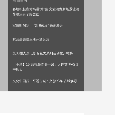
展“新空间”
艺术
汽车
数智
5G
产业+
各地积极应对高温“烤”验 文旅消费新场景让消
暑纳凉有了好去处
时尚
天气
才艺
网展
央央好物
军情时间到｜ “轰-6家族” 亮剑海天
杭台高铁温玉段开通运营
第38届大众电影百花奖系列活动拉开帷幕
【中超】19:35视频直播中超：大连英博VS辽
宁铁人
文化中国行｜平遥古城：文脉长存 古城焕彩