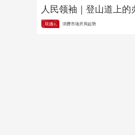
人民领袖｜登山道上的
联播+
消费市场开局起势
从先行指标看中国经济稳步向好
树立和践行正确政绩观
靶向整治盲目决策盲目执
保持稳定增长 上半年我国经营主体产业发展亮点纷呈
一刻钟便民生活圈全面扩围升级 切实提升居民幸福感
跟着热播大剧去旅游 “花式”新场景撬动地方文旅新活力
多部门调度部署防范应对台风“白海豚”
1500℃高温熔炼也能绿色转型 玻璃行业迎减碳新路径