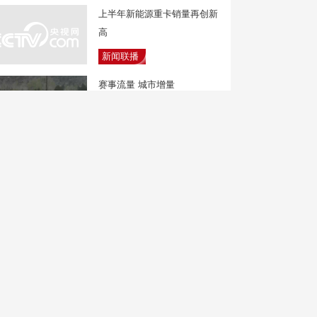
上半年新能源重卡销量再创新
高
新闻联播
赛事流量 城市增量
焦点访谈
气象分析：对比“巴威” 台
风“白海豚”有何不同？
新闻直播间
东航发布新规：国内客票提前
14天全部免费退改
中国新闻
全民健身日 “肌”不可失 力量
挑战