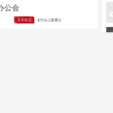
办公会
天天学习
太行山上新愚公
开展丰富活动 全民健身日赛事精彩纷呈
行
北京：非京籍家庭购房社保个税缴纳年限下调为一年
新疆调整旅游景区内自驾服务费 全部按“车”收费
壶口瀑布再现雄浑壮阔瀑
野外消失90年！海口发现
布景观
海南特有植物海南千年健