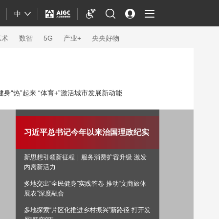
中
艺术
数智
5G
产业+
央央好物
身“热”起来 “体育+”激活城市发展新动能
习近平总书记今年以来治国理政纪实
新思想引领新征程｜服务消费扩容升级 激发
内需新活力
多地交出“全民健身”实践答卷 推动“文商旅体
体育
展农”深度融合
多地探索“片区化推进乡村振兴”新路径 打开发