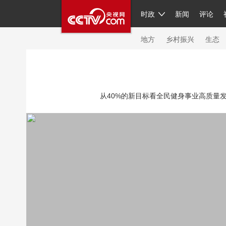
时政
新闻
评论
人民领袖习近平
直播
繁体
片库
海外频道
栏目大全
联播+
iPand
地方
乡村振兴
生态
总台春晚
网络春晚
共产党员网
秧纪
从40%的新目标看全民健身事业高质量发展
新闻
国内
国际
评论
经济
军事
人民领袖习近平
联播+
热解读
天天学
视频
小央视频
小央直播
直播中国
现场
前线
比划
快看
蓝海中国
体育
直播
竞猜
2026年世界杯
20
VIP会员
CCTV奥林匹克频道
生活体育大