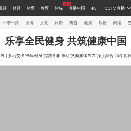
视频
财经
体育
教育
熊猫
直播中国
4K
CCTV.直播
a
中国领导人
节目单
English
听音
Монгол
央视快评
微视频
习式妙语
主持人
下载央视影音
热解读
天天学习
一带一路
央博
文化
旅游
科普
健康
乐龄
阅读
乐享全民健身 共筑健康中国
录
纪录片网
国家大剧院
大型活动
 |
多地交出“全民健身”实践答卷 推动“文商旅体展农”深度融合 |
家门口健
科技
法治
文娱
人物
公益
图片
习
习式妙语
央视快评
央视网评
光华锐评
锋面
熊猫频道
VR/AR
4K专区
全景新闻
新兵请入列
人生第一次
人生第二次
26年冬奥会
CBA
NBA
中超
国足
国际足球
网球
综合
会
体育江湖
文化体育
冰雪道路
足球道路