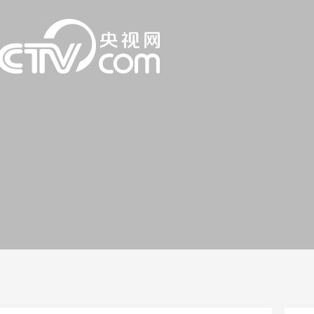
一路
央博
非遗
文化
旅游
科普
健康
乐龄
阅读
话
云起
超级工厂
智敬中国
全民健康
颜选攻略
海洋
片库
热播榜
总台企业白名单