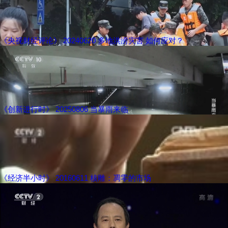
《央视财经评论》 20240620 多地洪涝灾害 如何应对？
《创新进行时》 20250806 当暴雨来临
《经济半小时》 20160611 核雕：凋零的市场