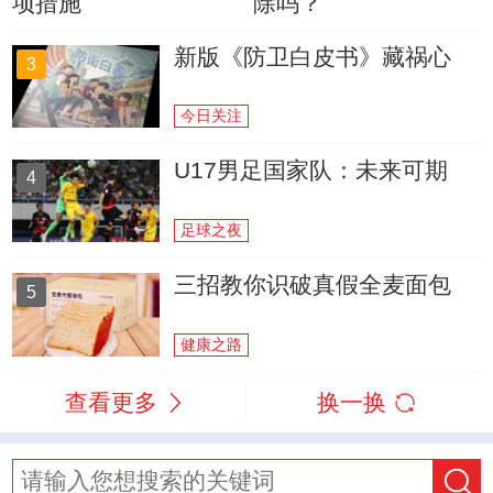
项措施
除吗？
新版《防卫白皮书》藏祸心
3
今日关注
U17男足国家队：未来可期
4
足球之夜
三招教你识破真假全麦面包
5
健康之路
查看更多
换一换