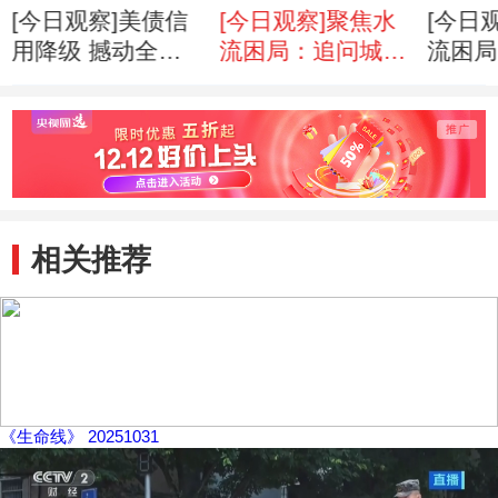
[今日观察]美债信
[今日观察]聚焦水
[今日
用降级 撼动全球
流困局：追问城
流困局
（20110808）
市“良
(2011
心”(20110804)
相关推荐
《生命线》 20251031