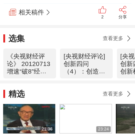
相关稿件
2
分享
选集
查看更多
《央视财经评
[央视财经评论]
[央
论》 20120713
创新四问
创新
增速“破8”经济
（4）：创造未
创新
还会向下吗？
来，中国能否先
缺什
行一步？
（20
精选
（20120712）
查看更多
21:36
23:24