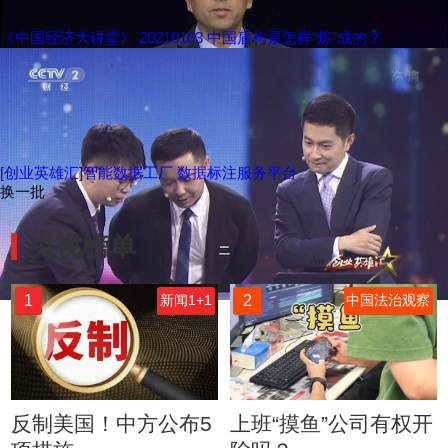
《中国经济大讲堂》 20210103 中国盾构是怎样“炼”成的？
[创业英雄汇]智能数据工厂 数据标注服务平台
换一批
央视榜单
1
2
新闻1+1
中国法治观察
反制美国！中方公布5
上班“摸鱼”公司有权开