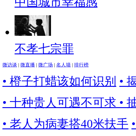
中国城市幸福感
不孝七宗罪
微访谈
|
微直播
|
微广场
|
名人墙
|
排行榜
• 橙子打蜡该如何识别
•
• 十种贵人可遇不可求
•
• 老人为病妻搭40米扶手