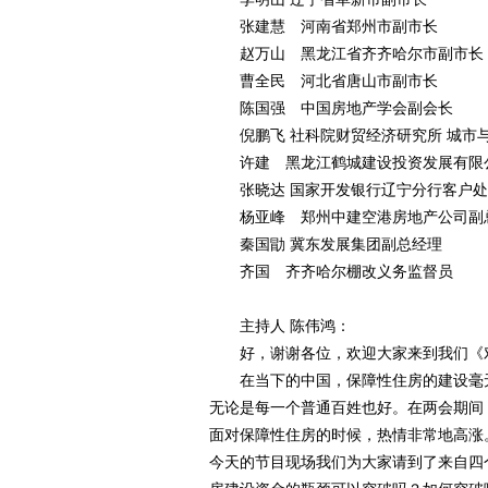
张建慧 河南省郑州市副市长
赵万山 黑龙江省齐齐哈尔市副市长
曹全民 河北省唐山市副市长
陈国强 中国房地产学会副会长
倪鹏飞 社科院财贸经济研究所 城市
许建 黑龙江鹤城建设投资发展有限
张晓达 国家开发银行辽宁分行客户处
杨亚峰 郑州中建空港房地产公司副
秦国勖 冀东发展集团副总经理
齐国 齐齐哈尔棚改义务监督员
主持人 陈伟鸿：
好，谢谢各位，欢迎大家来到我们《对
在当下的中国，保障性住房的建设毫无
无论是每一个普通百姓也好。在两会期间
面对保障性住房的时候，热情非常地高涨
今天的节目现场我们为大家请到了来自四