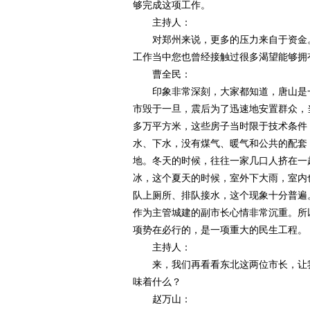
够完成这项工作。
主持人：
对郑州来说，更多的压力来自于资金。
工作当中您也曾经接触过很多渴望能够拥
曹全民：
印象非常深刻，大家都知道，唐山是一个
市毁于一旦，震后为了迅速地安置群众，
多万平方米，这些房子当时限于技术条件
水、下水，没有煤气、暖气和公共的配套
地。冬天的时候，往往一家几口人挤在一
冰，这个夏天的时候，室外下大雨，室内
队上厕所、排队接水，这个现象十分普遍
作为主管城建的副市长心情非常沉重。所
项势在必行的，是一项重大的民生工程。
主持人：
来，我们再看看东北这两位市长，让我
味着什么？
赵万山：