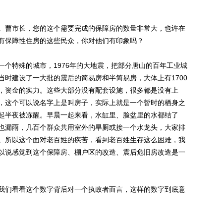
曹市长，您的这个需要完成的保障房的数量非常大，也许在
有保障性住房的这些民众，你对他们有印象吗？
特殊的城市，1976年的大地震，把部分唐山的百年工业城
当时建设了一大批的震后的简易房和半简易房，大体上有1700
，资金的实力。这些大部分没有配套设施，很多都是没有上
，这个可以说名字上是叫房子，实际上就是一个暂时的栖身之
起半夜被冻醒。早晨一起来看，水缸里、脸盆里的水都结了
也漏雨，几百个群众共用室外的旱厕或接一个水龙头，大家排
。所以这个面对老百姓的疾苦，看到老百姓生存这么困难，我
以说感觉到这个保障房、棚户区的改造、震后危旧房改造是一
们看看这个数字背后对一个执政者而言，这样的数字到底意