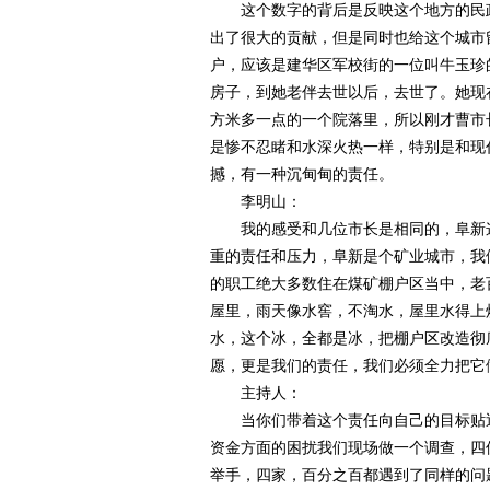
这个数字的背后是反映这个地方的民政
出了很大的贡献，但是同时也给这个城市
户，应该是建华区军校街的一位叫牛玉珍的老
房子，到她老伴去世以后，去世了。她现
方米多一点的一个院落里，所以刚才曹市
是惨不忍睹和水深火热一样，特别是和现
撼，有一种沉甸甸的责任。
李明山：
我的感受和几位市长是相同的，阜新这
重的责任和压力，阜新是个矿业城市，我
的职工绝大多数住在煤矿棚户区当中，老
屋里，雨天像水窖，不淘水，屋里水得上
水，这个冰，全都是冰，把棚户区改造彻
愿，更是我们的责任，我们必须全力把它
主持人：
当你们带着这个责任向自己的目标贴近
资金方面的困扰我们现场做一个调查，四
举手，四家，百分之百都遇到了同样的问