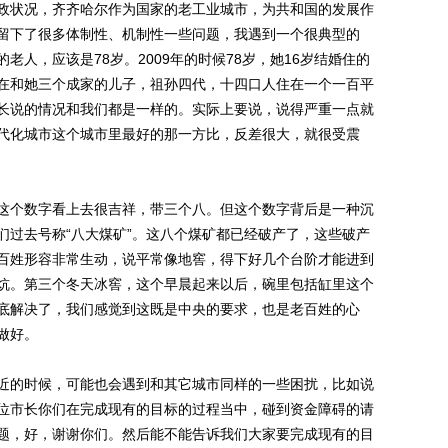
状况，齐齐哈尔作为国家的老工业城市，为共和国的发展作
留下了很多体制性、机制性一些问题，我遇到一个很典型的
人，应该是78岁。2009年的时候78岁，她16岁结婚住的
在和她三个成家的儿子，祖孙四代，十四口人住在一个一百平
长说的情况和我们都是一样的。实际上要说，说得严重一点就
代化城市这个城市里最好的那一方比，反差很大，就很受震
个数字看上去很吉祥，带三个八。但这个数字背后是一种沉
们过去号称“八大煤矿”。这八个煤矿都已经破产了，这些破产
百姓形容非常生动，说平常像地窖，得下好几个台阶才能进到
炕。第三个冬天冰窖，这个早晨起来以后，碗里包括缸里这个
底解决了，我们感觉到这既是中央的要求，也是老百姓的心
做好。
的时候，可能也会遇到和其它城市同样的一些困扰，比如说
位市长你们在完成现有的目标的过程当中，碰到资金障碍的请
题，好，谢谢你们。然后能不能告诉我们大家要完成现有的目