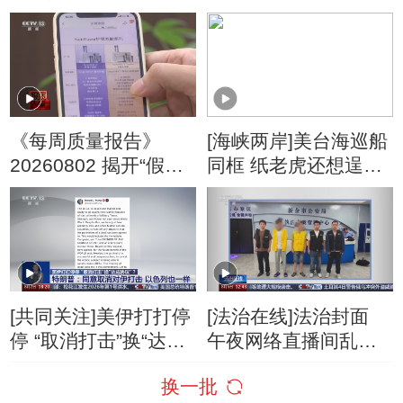
了？
停“最大规模”打击 伊
朗称摧毁美军F-35战
机
《每周质量报告》
[海峡两岸]美台海巡船
20260802 揭开“假洋
同框 纸老虎还想逞
牌”的真面目
威？
[共同关注]美伊打打停
[法治在线]法治封面
停 “取消打击”换“达成
午夜网络直播间乱象
协议”？特朗普：同意
调查
换一批
取消对伊打击 以色列