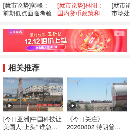
[就市论势]郭峰：
[就市论势]林阳：
[就市
前期低点面临考验
国内货币政策和外
市场处
围市场状况不明朗
相关推荐
[今日亚洲]中国科技让
《今日关注》
美国人“上头” 谁急
20260802 特朗普叫