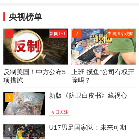
也一样
央视榜单
1
2
新闻1+1
中国法治观察
反制美国！中方公布5
上班“摸鱼”公司有权开
项措施
除吗？
新版《防卫白皮书》藏祸心
3
今日关注
U17男足国家队：未来可期
4