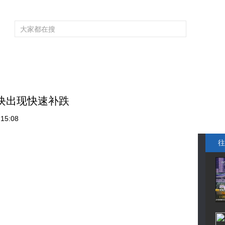
频道大全
栏目大全
片库
4K专区
听
育
电影
国防军事
电视剧
纪录
科教
戏曲
社会与法
少
块出现快速补跌
15:08
往