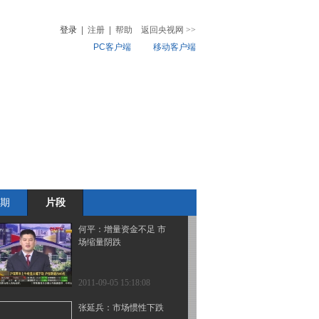
市场是否构成利空
(20110905)
登录
|
注册
|
帮助
返回央视网
>>
PC客户端
移动客户端
2011-09-05 15:30:13
徐一钉：市场反转的时机
音
热榜
不成熟
微视频
儿
音乐
体育赛事
农业农村
2011-09-05 15:22:03
徐一钉：市场赚钱效应不
足 投资者缺乏热情
期
片段
2011-09-05 15:19:45
何平：增量资金不足 市
场缩量阴跌
2011-09-05 15:18:08
张延兵：市场惯性下跌