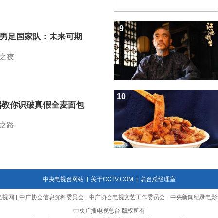
9
7男足国家队：未来可期
之夜
10
招教你识破真假全麦面包
之路
中央电视台网站
|
关于CCTV.COM
|
总台总经理室
电视网
|
中广协会信息资料委员会
|
中广协会电视文艺工作委员会
|
中央新闻纪录电影
中央广播电视总台 版权所有