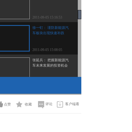
2011-09-05 15:16:53
徐一钉： 谨防新能源汽
车板块出现快速补跌
2011-09-05 15:08:05
张延兵： 把握新能源汽
车未来发展的投资机会
2011-09-05 15:05:05
何平：新能源汽车属于概
念炒作 建议波段操作
评论
客户端看
点赞
收藏
2011-09-05 15:02:58
华鑫证券： 从技术及业
绩表现选择投资标的