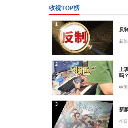
收视TOP榜
1
反
新闻
2
上
吗
中国
3
新
今日