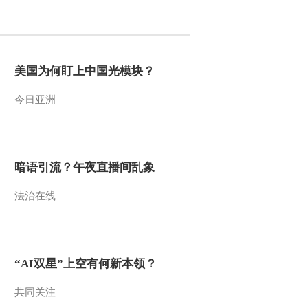
2011-09-05 14:25:32
二三线城市楼市销售冷热
不均
美国为何盯上中国光模块？
今日亚洲
2011-09-05 14:24:27
上海：成交量环比下滑
2.5成
暗语引流？午夜直播间乱象
2011-09-05 14:22:14
法治在线
北京：房价涨停 郊区房
价下降
2011-09-05 14:19:27
“AI双星”上空有何新本领？
林耘：独董应由小股东选
定
共同关注