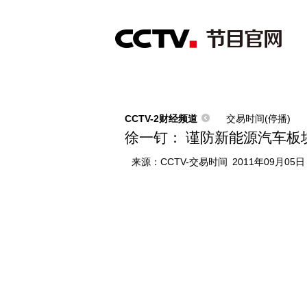
首页
直播
节目单
综合
新闻
财经
综艺
中文国际
体
CCTV-2财经频道
交易时间(停播)
徐一钉： 谨防新能源汽车板
来源：
CCTV-交易时间
2011年09月05日 