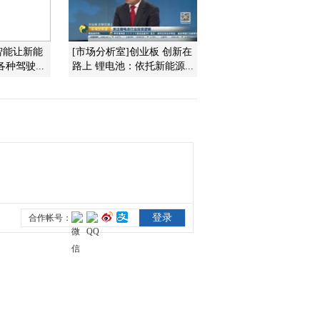
2011-09-05 14:35:51
智能让新能
[市场分析室]创业板 创新在
徐一钉：市场弱势特征明
种驾驶...
路上 锂电池：依托新能源...
显
2011-09-05 14:31:39
湖北700亿元培植高新技
术产业
2011-09-05 14:28:46
黑龙江千万吨商品粮达成
销售意向
2011-09-05 14:27:49
民调显示日本新内阁支持
率超过50%