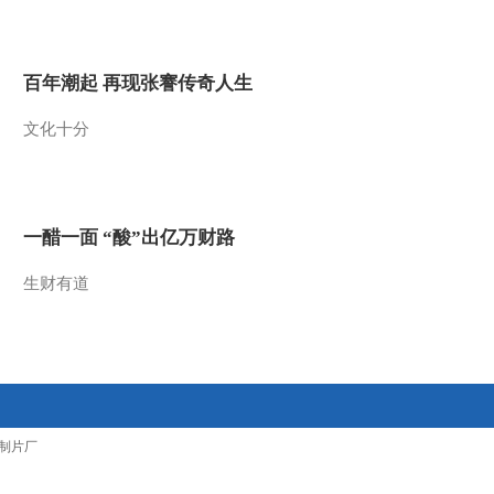
2011-09-05 14:16:34
叶檀：独董是上市公司
百年潮起 再现张謇传奇人生
的“啄木鸟”
文化十分
2011-09-05 14:07:02
上海：产权式酒店关门歇
业 投资成泡影
一醋一面 “酸”出亿万财路
2011-09-05 14:02:17
生财有道
张延兵：重仓投资者应减
少操作等待回升
2011-09-05 14:01:58
何平：2437点知识底部区
制片厂
域