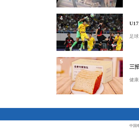
4
U1
足球
5
三
健康
中国