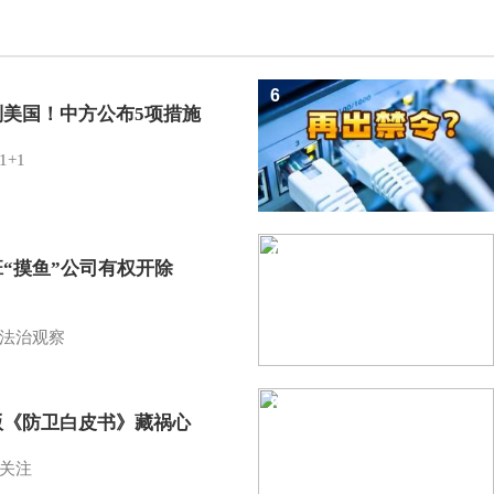
6
制美国！中方公布5项措施
1+1
7
班“摸鱼”公司有权开除
？
法治观察
8
版《防卫白皮书》藏祸心
关注