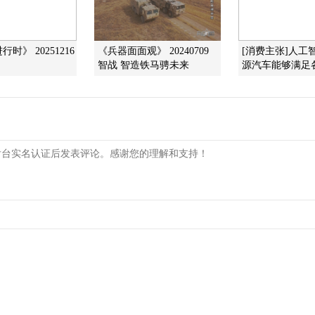
时》 20251216
《兵器面面观》 20240709
[消费主张]人工
智战 智造铁马骋未来
源汽车能够满足各