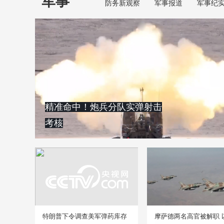
军事
防务新观察
军事报道
军事纪
精准命中！炮兵分队实弹射击
考核
特朗普下令调查美军弹药库存
摩萨德两名高官被解职 