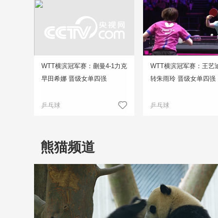
WTT横滨冠军赛：蒯曼4-1力克
WTT横滨冠军赛：王艺迪
早田希娜 晋级女单四强
转朱雨玲 晋级女单四强
乒乓球
乒乓球
熊猫频道