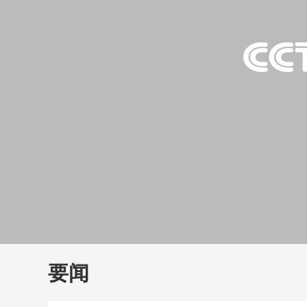
财经
教育
乡村振兴
生态环境
一带一路
大国智造
大国展会
大国保险
云顶对话
云
CCTV.节目官网
直播
节目单
栏目
片库
要闻