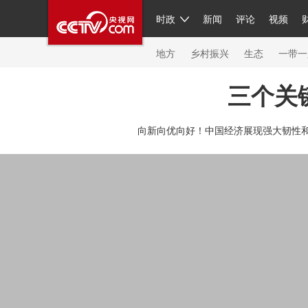
时政
新闻
评论
视频
人民领袖习近平
直播
繁体
片库
海外频道
栏目大全
联播+
iPanda
中国领
节目单
Engl
地方
乡村振兴
生态
一带一
三个关
总台春晚
网络春晚
共产党员网
秧纪录
纪
向新向优向好！中国经济展现强大韧性和
新闻
国内
国际
评论
经济
军事
科技
人民领袖习近平
联播+
热解读
天天学习
习
视频
小央视频
小央直播
直播中国
熊猫频
现场
前线
比划
快看
蓝海中国
新兵请入
体育
直播
竞猜
2026年世界杯
2026年冬奥
VIP会员
CCTV奥林匹克频道
生活体育大会
体