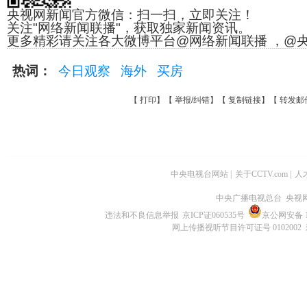
央视网新闻官方微信：扫一扫，立即关注！
关注"网络新闻联播"，获取独家新闻资讯。
更多精彩请关注各大微博平台@网络新闻联播 ，@
热词：
今日观察
海外
买房
【
打印
】【
举报/纠错
】【
复制链接
】【
转发邮
中央电视台网站
|
关于CCTV.com
|
人
中央广播电视总台 央视
违法和不良信息举报
京ICP证060535号
京公网安备 11
网上传播视听节目许可证号 0102002