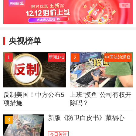
内阁
央视榜单
1
2
新闻1+1
中国法治观察
反制美国！中方公布5
上班“摸鱼”公司有权开
项措施
除吗？
新版《防卫白皮书》藏祸心
3
今日关注