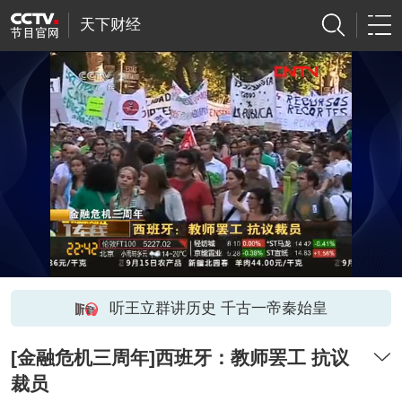
天下财经
听王立群讲历史 千古一帝秦始皇
[金融危机三周年]西班牙：教师罢工 抗议
裁员