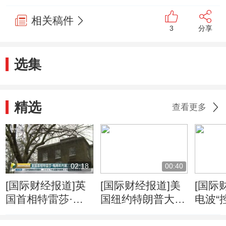
相关稿件
3
分享
选集
精选
查看更多
02:18
00:40
[国际财经报道]英
[国际财经报道]美
[国际
国首相特雷莎·梅
国纽约特朗普大厦
电波“
两年内第三次改组
失火 三人受伤
应就