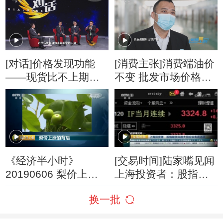
启大跌模式
[对话]价格发现功能
[消费主张]消费端油价
——现货比不上期
不变 批发市场价格却
货？
悄然上涨
《经济半小时》
[交易时间]陆家嘴见闻
20190606 梨价上涨
上海投资者：股指期
的背后
货风险大但应该有此
换一批
选项