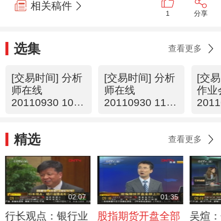
相关稿件
1
分享
选集
查看更多
[交易时间] 分析
[交易时间] 分析
[交易
师在线
师在线
作业
20110930 10：
20110930 11：
2011
15
13
31
精选
查看更多
02:07
01:35
行长观点：银行业
股指期货开盘全部
吴煊：