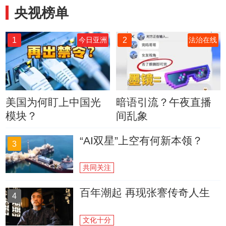
央视榜单
1
2
今日亚洲
法治在线
美国为何盯上中国光
暗语引流？午夜直播
模块？
间乱象
“AI双星”上空有何新本领？
3
共同关注
百年潮起 再现张謇传奇人生
4
文化十分