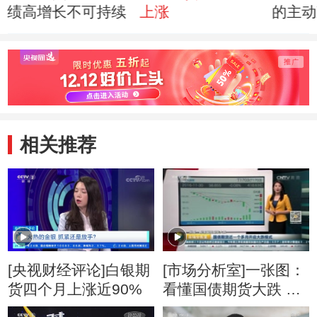
绩高增长不可持续
上涨
的主动
事
相关推荐
[央视财经评论]白银期
[市场分析室]一张图：
货四个月上涨近90%
看懂国债期货大跌 国
债期货近一个多月开