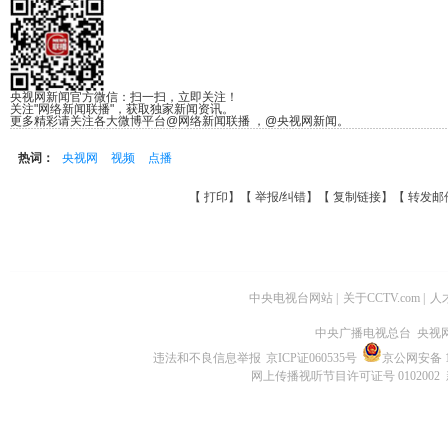
央视网新闻官方微信：扫一扫，立即关注！
关注"网络新闻联播"，获取独家新闻资讯。
更多精彩请关注各大微博平台@网络新闻联播 ，@央视网新闻。
热词：
央视网
视频
点播
【
打印
】【
举报/纠错
】【
复制链接
】【
转发邮
中央电视台网站
|
关于CCTV.com
|
人
中央广播电视总台 央视
违法和不良信息举报
京ICP证060535号
京公网安备 11
网上传播视听节目许可证号 0102002