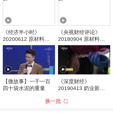
《经济半小时》
《央视财经评论》
20200612 原材料调
20180904 原材料价
查：基建拉动 水泥紧
格为何一路上涨？
俏
【微故事】一千一百
《深度财经》
四十袋水泥的重量
20190413 奶业新动
力
换一批