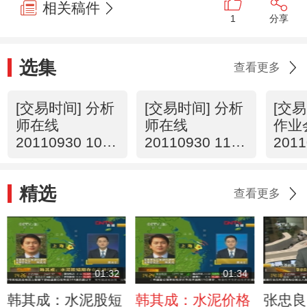
相关稿件
1
分享
选集
查看更多
[交易时间] 分析
[交易时间] 分析
[交易
师在线
师在线
作业
20110930 10：
20110930 11：
2011
15
13
31
精选
查看更多
01:32
01:34
韩其成：水泥股短
韩其成：水泥价格
张忠良