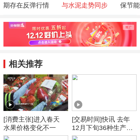
期存在反弹行情
与水泥走势同步
保节能
相关推荐
[消费主张]进入春天
[交易时间]快讯 去年
水果价格变化不一
12月下旬36种生产资
料价格下降