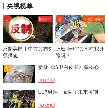
央视榜单
1
2
新闻1+1
中国法治观察
反制美国！中方公布5
上班“摸鱼”公司有权开
项措施
除吗？
新版《防卫白皮书》藏祸心
3
今日关注
U17男足国家队：未来可期
4
足球之夜