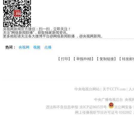
央视网新闻官方微信：扫一扫，立即关注！
关注"网络新闻联播"，获取独家新闻资讯。
更多精彩请关注各大微博平台@网络新闻联播 ，@央视网新闻。
热词：
央视网
视频
点播
【
打印
】【
举报/纠错
】【
复制链接
】【
转发邮
中央电视台网站
|
关于CCTV.com
|
人
中央广播电视总台 央视
违法和不良信息举报
京ICP证060535号
京公网安备 11
网上传播视听节目许可证号 0102002