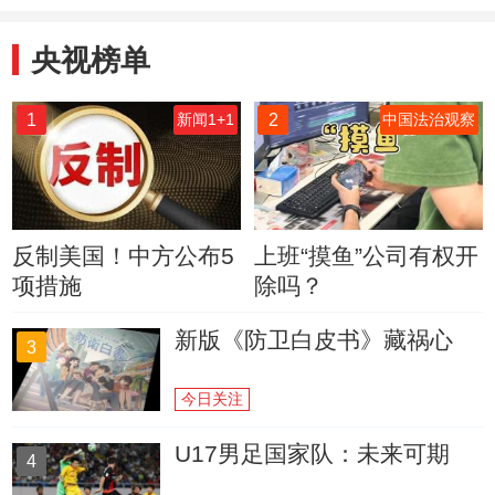
央视榜单
1
2
新闻1+1
中国法治观察
反制美国！中方公布5
上班“摸鱼”公司有权开
项措施
除吗？
新版《防卫白皮书》藏祸心
3
今日关注
U17男足国家队：未来可期
4