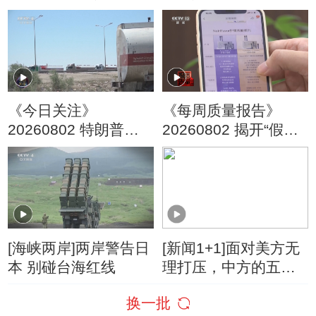
托起大学梦
了？
《今日关注》
《每周质量报告》
20260802 特朗普叫
20260802 揭开“假洋
停“最大规模”打击 伊
牌”的真面目
朗称摧毁美军F-35战
机
[海峡两岸]两岸警告日
[新闻1+1]面对美方无
本 别碰台海红线
理打压，中方的五项
反制！
换一批