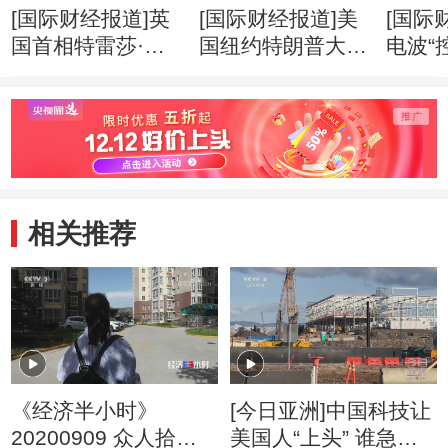
[国际财经报道]英
[国际财经报道]美
[国际
国首相特雷莎·梅
国纽约特朗普大厦
电波“
两年内第三次改组
失火 三人受伤
应就
内阁
相关推荐
《经济半小时》
[今日亚洲]中国科技让
20200909 众人拾柴
美国人“上头” 谁急