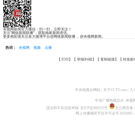
央视网新闻官方微信：扫一扫，立即关注！
关注"网络新闻联播"，获取独家新闻资讯。
更多精彩请关注各大微博平台@网络新闻联播 ，@央视网新闻。
热词：
央视网
视频
点播
【
打印
】【
举报/纠错
】【
复制链接
】【
转发邮
中央电视台网站
|
关于CCTV.com
|
人
中央广播电视总台 央视
违法和不良信息举报
京ICP证060535号
京公网安备 11
网上传播视听节目许可证号 0102002