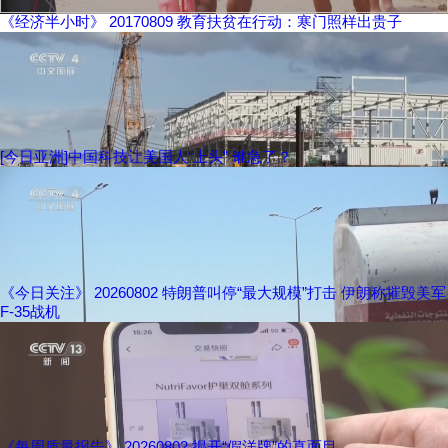
《经济半小时》 20170809 教育扶贫在行动：寒门照样出贵子
[今日亚洲]中国科技让美国人“上头” 谁急了？
《今日关注》 20260802 特朗普叫停“最大规模”打击 伊朗称摧毁美军
F-35战机
《每周质量报告》 20260802 揭开“假洋牌”的真面目