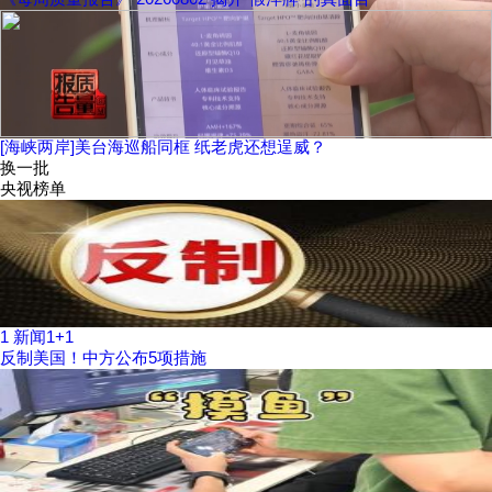
[海峡两岸]美台海巡船同框 纸老虎还想逞威？
换一批
央视榜单
1
新闻1+1
反制美国！中方公布5项措施