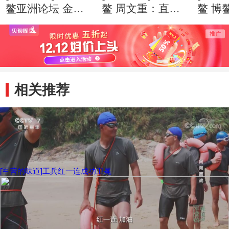
鳌亚洲论坛 金融
鳌 周文重：直面
鳌 博
科技快速“生长” 监
逆全球化思潮 亚
201
管面临更多挑战
洲应发出自己的声
就绪
音
相关推荐
[军营的味道]工兵红一连成功卫冕