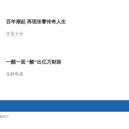
2011-10-11 14:56:23
5.5% 2011年中国CPI或将
百年潮起 再现张謇传奇人生
上升
文化十分
2011-10-11 14:51:10
98.6% 保障房开工986万
套
一醋一面 “酸”出亿万财路
2011-10-11 14:49:23
生财有道
5%-10% 资源税下月开征
2011-10-11 14:48:02
100亿 央行长假后首次回
制片厂
笼资金