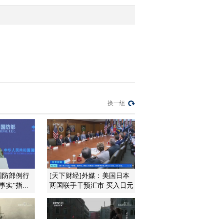
2011-10-11 15:29:37
[关注顺丰涨价]其他快递
公司尚未跟进
2011-10-11 15:29:27
[关注顺丰涨价]顺丰同城
换一组
快递首公斤涨价1元
2011-10-11 15:28:43
丁丁：美元未来将进入牛
市周期中
国防部例行
[天下财经]外媒：美国日本
实“指...
两国联手干预汇市 买入日元
2011-10-11 15:26:25
丁丁：弱势情况下美元将
成为最佳避险品种