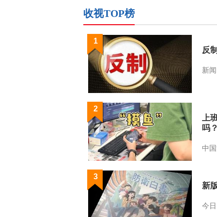
收视TOP榜
1
反
新闻
2
上
吗
中国
3
新
今日