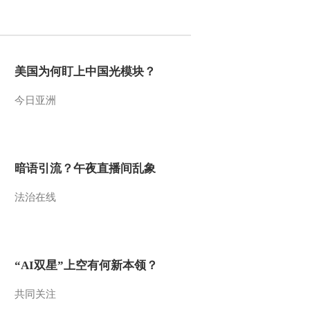
2011-10-11 15:07:22
丁丁：市场对大宗商品失
去信心
美国为何盯上中国光模块？
今日亚洲
2011-10-11 15:05:10
丁丁：9月大宗商品集中
释放风险
暗语引流？午夜直播间乱象
2011-10-11 15:01:22
法治在线
丁丁：农产品后市或有一
定机会
2011-10-11 14:56:46
“AI双星”上空有何新本领？
9月大宗商品价格创三年
最大月跌幅
共同关注