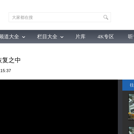
频道大全
栏目大全
片库
4K专区
听
育
电影
国防军事
电视剧
纪录
科教
戏曲
社会与法
少
恢复之中
15:37
往