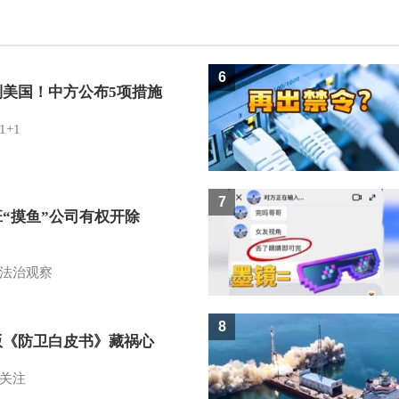
6
制美国！中方公布5项措施
1+1
7
班“摸鱼”公司有权开除
？
法治观察
8
版《防卫白皮书》藏祸心
关注