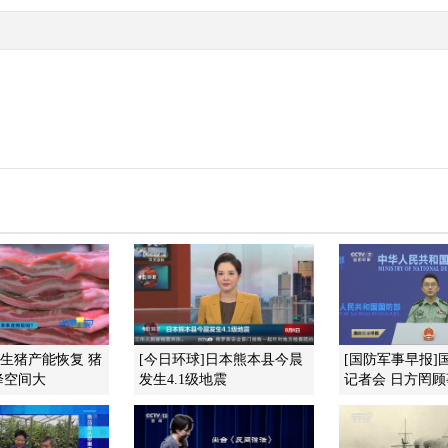
]生猪产能恢复 猪
[今日环球]日本熊本县今晨
[国防军事早报]
降空间大
发生4.1级地震
记者会 日方罔顾事