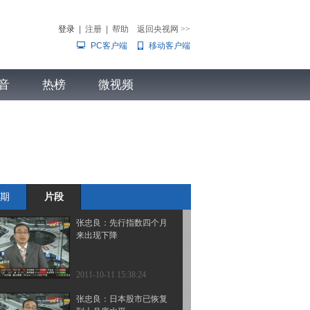
院通过涉汇法案
登录
|
注册
|
帮助
返回央视网
>>
PC客户端
移动客户端
2011-10-12 10:12:06
王宇琼：目前管理层很难
音
热榜
出台反转政策
微视频
儿
音乐
体育赛事
农业农村
2011-10-11 15:44:16
王宇琼：关注消费类股中
的防御品种
期
片段
2011-10-11 15:43:48
张忠良：先行指数四个月
来出现下降
2011-10-11 15:38:24
张忠良：日本股市已恢复