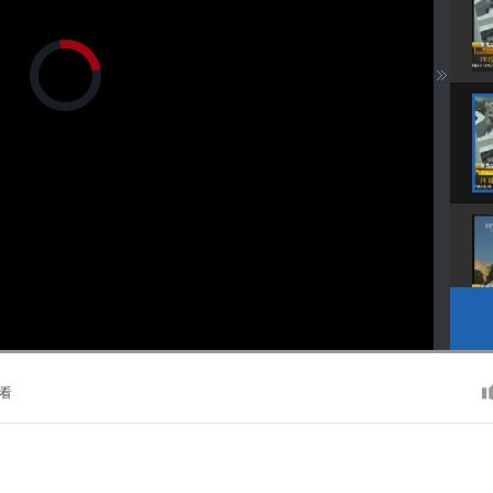
正
在
加
载
视
频
播
放
器。
播
画
静
放
质
音
速
(m)
度
看