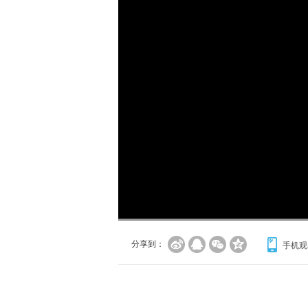
加
载
/
完
成
:
0%
分享到：
手机观