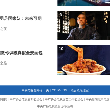
9
7男足国家队：未来可期
之夜
10
招教你识破真假全麦面包
之路
中央电视台网站
|
关于CCTV.COM
|
总台总经理室
电视网
|
中广协会信息资料委员会
|
中广协会电视文艺工作委员会
|
中央新闻纪录电影
中央广播电视总台 版权所有