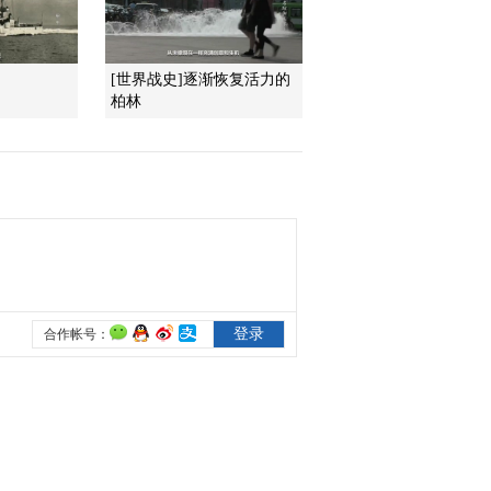
2011-10-11 15:24:36
[世界战史]逐渐恢复活力的
中信建投：铜价深幅调整
柏林
可能性不大
2011-10-11 15:22:26
海通证券：看好金属和小
金属
2011-10-11 15:21:00
中金公司：黄金将跑赢其
他周期敏感商品
2011-10-11 15:19:36
杨风：大宗商品下跌将缓
解国内通胀压力