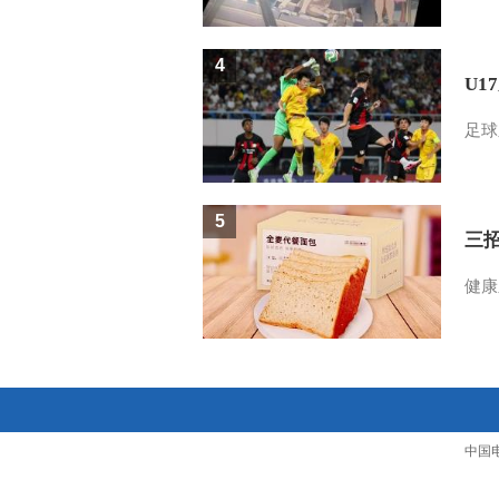
4
U1
足球
5
三
健康
中国