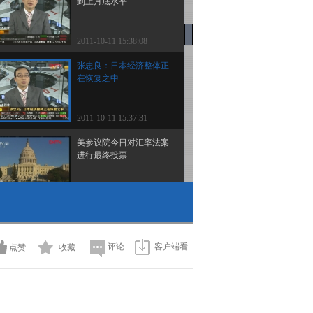
到上月底水平
2011-10-11 15:38:08
张忠良：日本经济整体正
在恢复之中
2011-10-11 15:37:31
美参议院今日对汇率法案
进行最终投票
2011-10-11 15:32:42
ST华源今天恢复上市交易
评论
客户端看
点赞
收藏
2011-10-11 15:32:26
[老左来了]汇金增持对市
场影响几何(20111011)