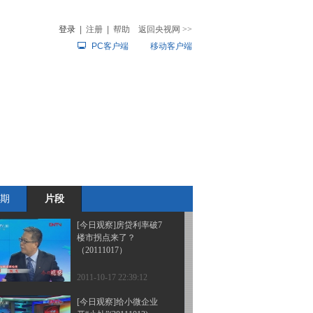
一“网”打尽(20111020)
登录
|
注册
|
帮助
返回央视网
>>
PC客户端
移动客户端
2011-10-20 22:46:19
[今日观察]房价：就此向
音
热榜
下！(20111019)
微视频
儿
音乐
体育赛事
农业农村
2011-10-19 23:40:59
[今日观察]GDP增速回落
前景会好吗？
（20111018）
期
片段
2011-10-18 22:41:35
[今日观察]房贷利率破7
楼市拐点来了？
（20111017）
2011-10-17 22:39:12
[今日观察]给小微企业