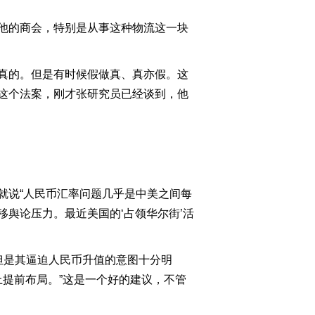
2011-08-17 22:58:12
他的商会，特别是从事这种物流这一块
[今日观察]《婚姻法》新
解--能否算清经济账？
（20110815）
真的。但是有时候假做真、真亦假。这
2011-08-15 22:43:10
这个法案，刚才张研究员已经谈到，他
[今日观察]欧美股市缘何
再现恐慌（20110811）
2011-08-12 00:25:01
说“人民币汇率问题几乎是中美之间每
[今日观察]美联储下一张
牌是什么？（20110810）
舆论压力。最近美国的‘占领华尔街’活
2011-08-10 23:17:52
但是其逼迫人民币升值的意图十分明
[今日观察]直击美债危
上提前布局。”这是一个好的建议，不管
机：CPI6.5%是拐点？会
加息吗？（20110809）