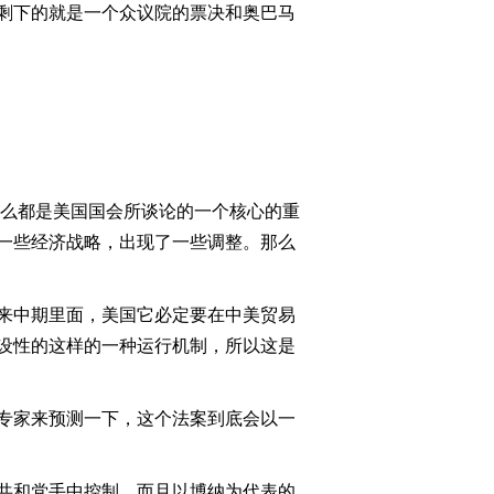
剩下的就是一个众议院的票决和奥巴马
2011-09-06 23:01:35
[今日观察]牙膏会致癌
吗？(20110905)
2011-09-05 23:07:06
[今日观察]“金九银十”房
那么都是美国国会所谈论的一个核心的重
价会跌吗？（20110901）
一些经济战略，出现了一些调整。那么
2011-09-01 22:55:25
来中期里面，美国它必定要在中美贸易
[今日观察]大救援 以生命
的名义（20110831）
设性的这样的一种运行机制，所以这是
2011-08-31 22:48:29
专家来预测一下，这个法案到底会以一
[今日观察]日本新首相“黑
马”能跑多远？
（20110830）
共和党手中控制，而且以博纳为代表的