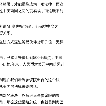
(20110921)
马签署，才能最终成为一项法律，而这
2011-09-21 23:13:13
起中美两国之间的贸易战，而这既不利
[今日观察]航班延误 如何
延伸服务（20110920）
谓“汇率失衡”为名、行保护主义之
贸关系。
2011-09-20 22:57:35
立法方式逼迫贸易伙伴货币升值，无异
[今日观察]房价停涨 何时
下降（20110919）
，已累计升值达到500个基点，中国
2011-09-19 22:53:22
高。汇改5年来，人民币对美元中间价累计
[今日观察]限购变限价 楼
市怎么走？(20110907)
到现在我们看到参议院出台的这个法
就美国的法律来说的话。
2011-09-07 22:44:12
内部的表决，然后最后是参议院的票
[今日观察]冰岛买地“诗
意”还是“失意”？
案，那么这些呈给总统，也就是到奥巴
(20110906)