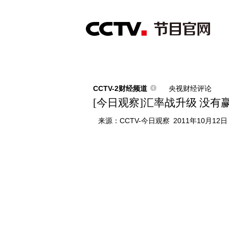
首页
直播
节目单
综合
新闻
财经
综艺
中文国际
体
CCTV-2财经频道
央视财经评论
[今日观察]汇率战升级 没有赢家
来源：
CCTV-今日观察
2011年10月12日 