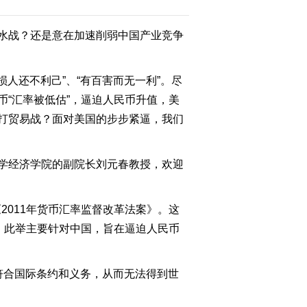
水战？还是意在加速削弱中国产业竞争
2011-09-28 22:34:26
[今日观察]湖泊上演生死
时速(20110927)
人还不利己”、“有百害而无一利”。尽
“汇率被低估”，逼迫人民币升值，美
2011-09-27 23:07:30
打贸易战？面对美国的步步紧逼，我们
[今日观察]全球经济寒冬
再至(20110926)
学经济学院的副院长刘元春教授，欢迎
2011-09-26 23:15:47
2011年货币汇率监督改革法案》。这
[今日观察]网络诚信 谁来
维护（20110922）
，此举主要针对中国，旨在逼迫人民币
2011-09-22 23:08:03
符合国际条约和义务，从而无法得到世
[今日观察] 奥巴马的富人
税能收上来吗？