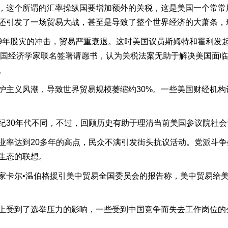
，这个所谓的汇率操纵国要增加额外的关税，这是美国一个常常
还引发了一场贸易大战，甚至是导致了整个世界经济的大萧条，
29年股灾的冲击，贸易严重衰退。这时美国议员斯姆特和霍利发起
名美国经济学家联名签署请愿书，认为关税法案无助于解决美国面
。
义风潮，导致世界贸易规模萎缩约30%。一些美国财经机构认为
30年代不同，不过，回顾历史有助于理清当前美国参议院社会
率达到20多年的高点，民众不满引发街头抗议活动。党派斗争
生态的联想。
卡尔•温伯格援引美中贸易全国委员会的报告称，美中贸易给
上受到了选举压力的影响，一些受到中国竞争而失去工作岗位的