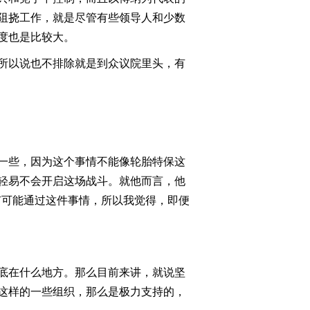
阻挠工作，就是尽管有些领导人和少数
2011-08-30 22:55:45
度也是比较大。
[今日观察]金价会上2000
吗？(20110823)
所以说也不排除就是到众议院里头，有
2011-08-23 23:01:02
[今日观察]我的物业谁做
主？(20110822)
一些，因为这个事情不能像轮胎特保这
2011-08-22 23:33:13
轻易不会开启这场战斗。就他而言，他
[今日观察]诚信是真：百
有可能通过这件事情，所以我觉得，即便
度行动比回应更重要
(20110818)
2011-08-18 22:50:33
底在什么地方。那么目前来讲，就说坚
[今日观察]谷歌收购摩托
罗拉要洗谁的牌？
这样的一些组织，那么是极力支持的，
（20110817）