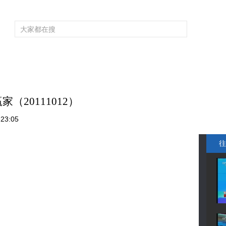
频道大全
栏目大全
片库
4K专区
听
育
电影
国防军事
电视剧
纪录
科教
戏曲
社会与法
少
（20111012）
23:05
往