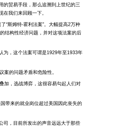
2011-08-09 22:57:27
用的贸易手段，那么追溯到上世纪的三
现在我们来回顾一下。
[今日观察]美债信用降级
撼动全球（20110808）
了“斯姆特-霍利法案”。大幅提高2万种
临的结构性经济问题，并对这项法案的后
2011-08-08 22:45:53
[今日观察]聚焦水流困
，这个法案可谓是1929年至1933年
局：追问城市“良
心”(20110804)
2011-08-04 23:10:25
议案的问题矛盾和危险性。
叠加，选战博弈，这很容易勾起人们对
美国带来的就业岗位超过美国因此丧失的
公司，目前所发出的声音远远大于那些