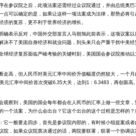
序在参议院之后，此项法案还需经过众议院通过，并由总统奥巴
一点可以确定的是，如果让这样一项法案成为法律，那势必将引
经济的复苏，更不利于世界经济的增长。
确表示反对，中国外交部发言人马朝旭此前表示，这项议案以所
解决不了美国自身经济和就业问题，到头来只会严重干扰中美经
全球经济复苏面临严峻考验的关键时刻，美国国会参议院推动以
走高，但人民币对美元汇率中间价升值幅度仍然较大，一个月内
元汇率中间价首次突破6.35大关，达到1：6.3483，再创新
会观察到，美国的国会每年都会在人民币的汇率上做一些文章，
的一个法案，为什么会出台？它这个出台的这个过程是怎样的？
：它一般要走四步，首先是参议院内部的，有时候小组提案或者
议院，如果众议院票决通过的话，两院要联署，联署一个协调议