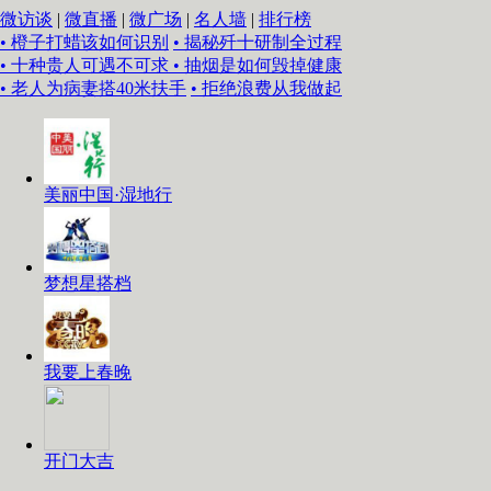
微访谈
|
微直播
|
微广场
|
名人墙
|
排行榜
• 橙子打蜡该如何识别
• 揭秘歼十研制全过程
• 十种贵人可遇不可求
• 抽烟是如何毁掉健康
• 老人为病妻搭40米扶手
• 拒绝浪费从我做起
美丽中国·湿地行
梦想星搭档
我要上春晚
开门大吉