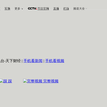
育
军事
更多
节目官网
直播
栏目
频道大全
台-天下财经 |
手机看新闻
|
手机看视频
踩
完整视频