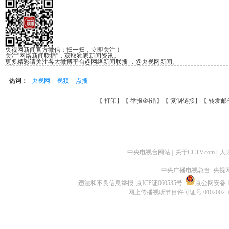
央视网新闻官方微信：扫一扫，立即关注！
关注"网络新闻联播"，获取独家新闻资讯。
更多精彩请关注各大微博平台@网络新闻联播 ，@央视网新闻。
热词：
央视网
视频
点播
【
打印
】【
举报/纠错
】【
复制链接
】【
转发邮
中央电视台网站
|
关于CCTV.com
|
人
中央广播电视总台 央视
违法和不良信息举报
京ICP证060535号
京公网安备 11
网上传播视听节目许可证号 0102002