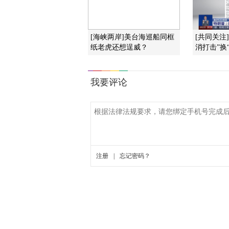
[海峡两岸]美台海巡船同框
[共同关注
纸老虎还想逞威？
消打击”换“