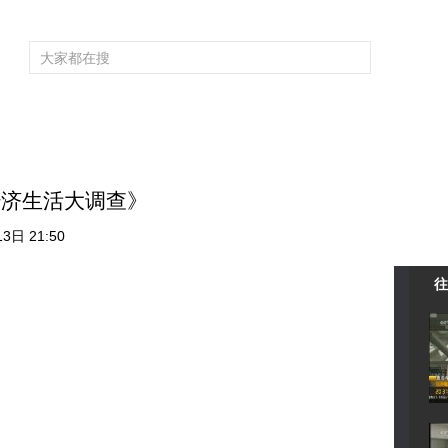
频道大全
栏目大全
片库
4K专区
听
育
电影
国防军事
电视剧
纪录
科教
戏曲
社会与法
少
1经济生活大调查》
3日 21:50
往