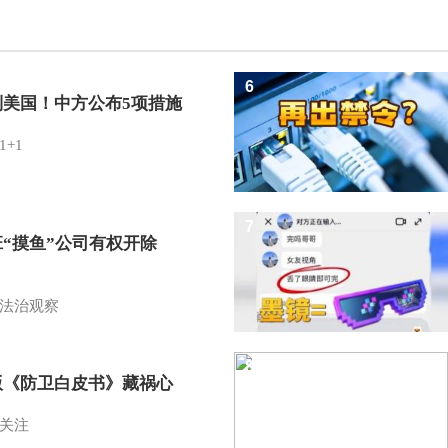
6
制美国！中方公布5项措施
1+1
7
班“摸鱼”公司有权开除
？
法治观察
8
版《防卫白皮书》藏祸心
关注