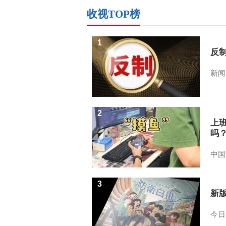
收视TOP榜
1
反
新闻
2
上
吗
中国
3
新
今日