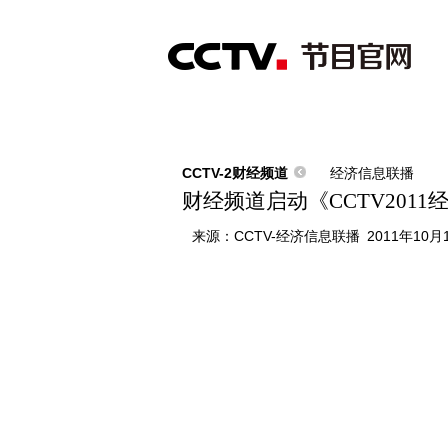
首页
直播
节目单
综合
新闻
财经
综艺
中文国际
体
CCTV-2财经频道
经济信息联播
财经频道启动《CCTV201
来源：
CCTV-经济信息联播
2011年10月1