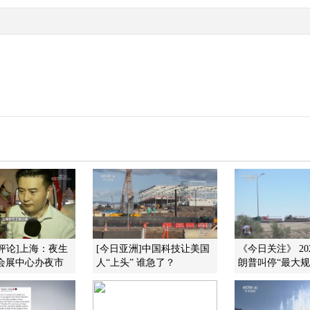
评论]上海：夜生
[今日亚洲]中国科技让美国
《今日关注》 202
会展中心办夜市
人“上头” 谁急了？
朗普叫停“最大规模