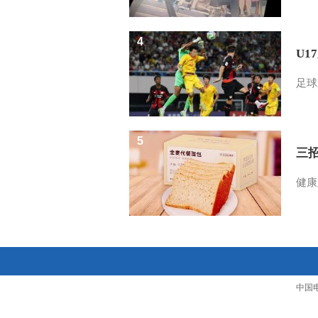
4
U1
足球
5
三
健康
中国