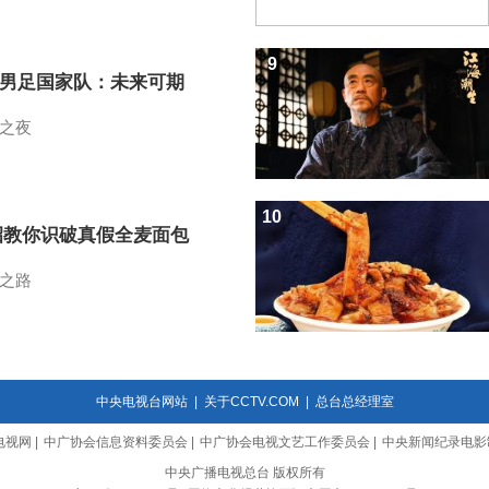
9
7男足国家队：未来可期
之夜
10
招教你识破真假全麦面包
之路
中央电视台网站
|
关于CCTV.COM
|
总台总经理室
电视网
|
中广协会信息资料委员会
|
中广协会电视文艺工作委员会
|
中央新闻纪录电影
中央广播电视总台 版权所有