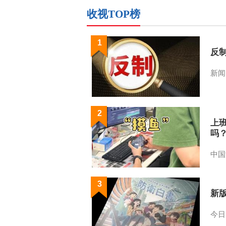
收视TOP榜
1
反
新闻
2
上
吗
中国
3
新
今日