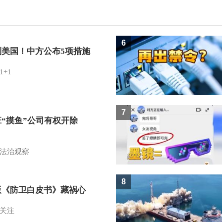
6
制美国！中方公布5项措施
1+1
7
班“摸鱼”公司有权开除
？
法治观察
8
版《防卫白皮书》藏祸心
关注