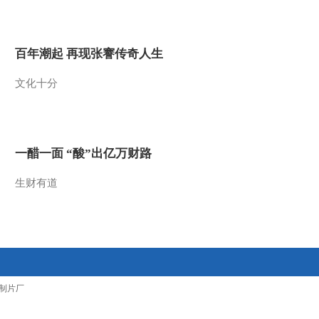
2011-10-21 02:28:29
[环球财经连线]午间版
百年潮起 再现张謇传奇人生
(20111020)
文化十分
2011-10-20 13:46:48
《环球财经连线（晚间
版）》 20111019
一醋一面 “酸”出亿万财路
2011-10-20 00:41:56
生财有道
[环球财经连线]午间版
(20111019)
2011-10-19 13:41:44
[环球财经连线]午间版
制片厂
(20111018)