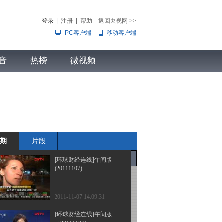
登录
|
注册
|
帮助
返回央视网
>>
PC客户端
移动客户端
音
热榜
微视频
儿
音乐
体育赛事
农业农村
期
片段
[环球财经连线]午间版
(20111107)
2011-11-07 14:09:31
[环球财经连线]午间版