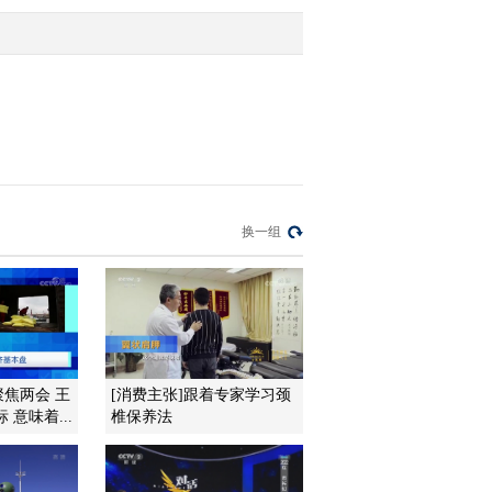
2011-11-01 00:33:40
《环球财经连线（午间
版）》 20111031
2011-10-31 14:55:07
《环球财经连线（午间
换一组
版）》 20111030
2011-10-30 14:21:28
[环球财经连线]午间版
(20111029)
聚焦两会 王
[消费主张]跟着专家学习颈
意味着...
椎保养法
2011-10-29 14:01:28
[环球财经连线]午间版
(20111028)