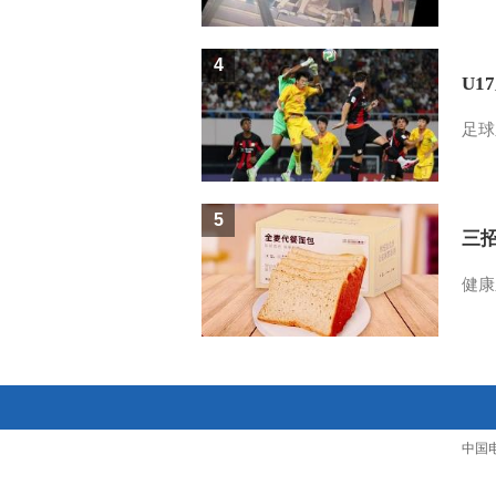
4
U1
足球
5
三
健康
中国