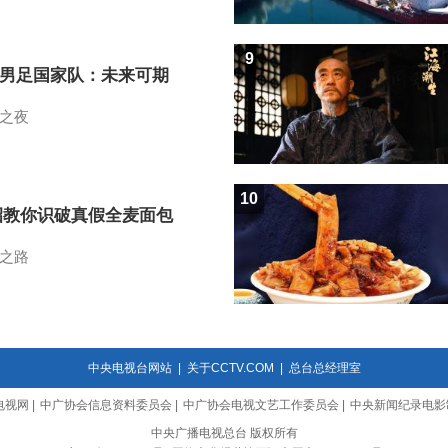
9
7男足国家队：未来可期
之夜
10
招教你识破真假全麦面包
之路
中央电视台网站
|
关于CCTV.COM
|
总台总经理室
电视网
|
中广协会信息资料委员会
|
中广协会电视文艺工作委员会
|
中央新闻纪录电影
中央广播电视总台 版权所有