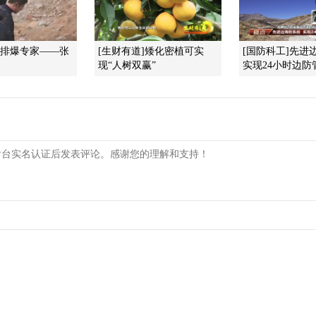
]排爆专家——张
[生财有道]矮化密植可实
[国防科工]先进
现“人树双赢”
实现24小时边防