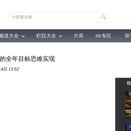
频道大全
栏目大全
片库
4K专区
听
育
电影
国防军事
电视剧
纪录
科教
戏曲
社会与法
少
4%的全年目标恐难实现
4日 13:52
往