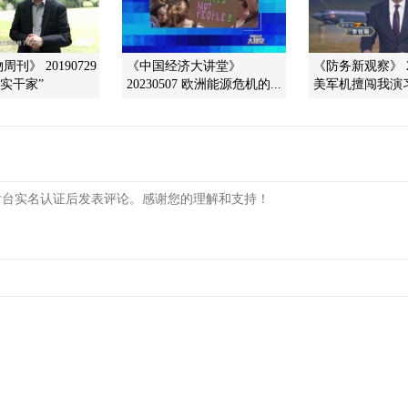
刊》 20190729
《中国经济大讲堂》
《防务新观察》 20
融实干家”
20230507 欧洲能源危机的...
美军机擅闯我演习