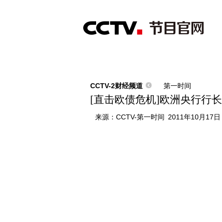
首页
直播
节目单
综合
新闻
财经
综艺
中文国际
体
CCTV-2财经频道
第一时间
[直击欧债危机]欧洲央行行
来源：
CCTV-第一时间
2011年10月17日 