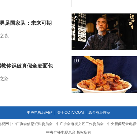
9
7男足国家队：未来可期
之夜
10
招教你识破真假全麦面包
之路
中央电视台网站
|
关于CCTV.COM
|
总台总经理室
电视网
|
中广协会信息资料委员会
|
中广协会电视文艺工作委员会
|
中央新闻纪录电影
中央广播电视总台 版权所有