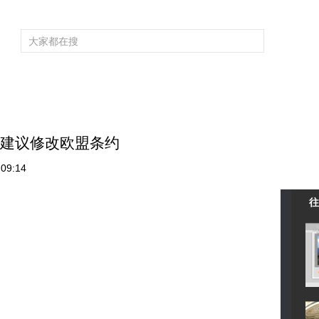
频道大全
栏目大全
片库
4K专区
听
育
电影
国防军事
电视剧
纪录
科教
戏曲
社会与法
少
长建议修改欧盟条约
09:14
往