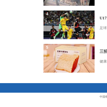
4
U1
足球
5
三
健康
中国