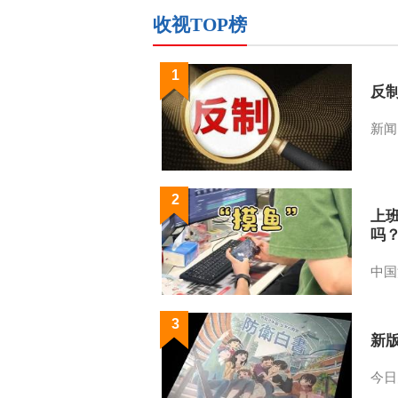
收视TOP榜
1
反
新闻
2
上
吗
中国
3
新
今日