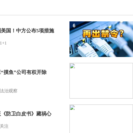
6
制美国！中方公布5项措施
1+1
7
班“摸鱼”公司有权开除
？
法治观察
8
版《防卫白皮书》藏祸心
关注