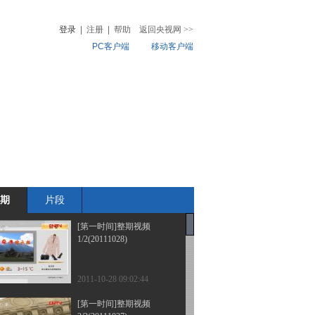
登录
|
注册
|
帮助
返回央视网
>>
PC客户端
移动客户端
音
热榜
微视频
儿
音乐
体育赛事
农业农村
期
片段
[第一时间]整期视频
1/2(20111028)
2011-10-28 09:02:44
[第一时间]整期视频