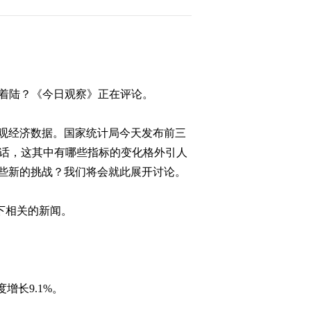
2011-10-12 23:05:40
[今日观察]汇金出手 信号
几何？（20111011）
着陆？《今日观察》正在评论。
2011-10-11 23:00:42
观经济数据。国家统计局今天发布前三
[今日观察]公租房向外地
人敞开门(20110929)
话，这其中有哪些指标的变化格外引人
些新的挑战？我们将会就此展开讨论。
2011-09-29 22:53:03
下相关的新闻。
[今日观察]汽车“三包”退
还有望？（20110928）
2011-09-28 22:34:26
度增长
9.1%
。
[今日观察]湖泊上演生死
时速(20110927)