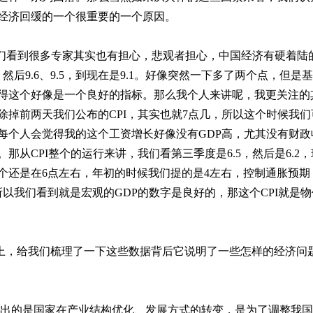
经济回缓的一个很重要的一个原因。
们看到很多专家其实也有担心，悲观者担心，中国经济有硬着陆
，然后
9.6
、
9.5
，到现在是
9.1
。好像突然一下多了两个点，但是基
得这个好像是一个良好的指标。那么我个人来讲呢，我更关注的
除掉前两天我们公布的
CPI
，其实也就
7
点几，所以这个时候我们
每个人会觉得我的这个工资增长好像没有
GDP
高，尤其没有财政
。那从
CPI
整个的运行来讲，我们看第三季度是
6.5
，然后是
6.2
，
个还是在
6
点左右，年初的时候我们提的是
4
左右，控制通胀预期
所以我们看到就是宏观的
GDP
的数字是良好的，那这个
CPI
就是物
上，给我们梳理了一下这些数据背后它说明了一些怎样的经济问
出的是国家在产业结构优化、发展方式的转变，是为了调整我国