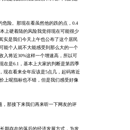
2011-09-05 23:07:06
[今日观察]“金九银十”房
的危险。那现在看虽然他的跌的点，
0.4
价会跌吗？（20110901）
本上硬着陆的风险我觉得现在可能很少
其实是我们今天上午也公布了这个居民
2011-09-01 22:55:25
可能个人就不大能感受到那么大的一个
[今日观察]大救援 以生命
收入将近
30%
这样一个增速高，所以可
的名义（20110831）
现在是
6.1
，基本上大家的判断是第四季
，现在看来全年应该是
5
点几，起码将近
2011-08-31 22:48:29
价上呢指标也不错，但是我们感受好像
[今日观察]日本新首相“黑
马”能跑多远？
（20110830）
2011-08-30 22:55:45
题，那接下来我们再来听一下网友的评
[今日观察]金价会上2000
吗？(20110823)
长期存在的落后的经济发展方式，为发