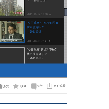
下！(20111019)
2011-10-19 23:40:59
[今日观察]GDP增速回落
前景会好吗？
（20111018）
2011-10-18 22:41:35
[今日观察]房贷利率破7
楼市拐点来了？
（20111017）
2011-10-17 22:39:12
[今日观察]给小微企业
开“小灶”(20111013)
评论
客户端看
点赞
收藏
2011-10-13 22:45:29
[今日观察]汇率战升级 没
有赢家（20111012）