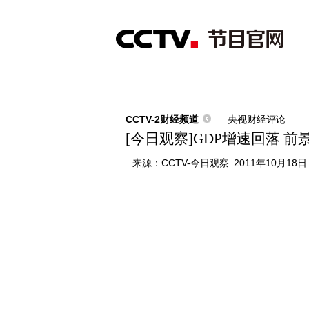
首页
直播
节目单
综合
新闻
财经
综艺
中文国际
体
CCTV-2财经频道
央视财经评论
[今日观察]GDP增速回落 前景
来源：
CCTV-今日观察
2011年10月18日 