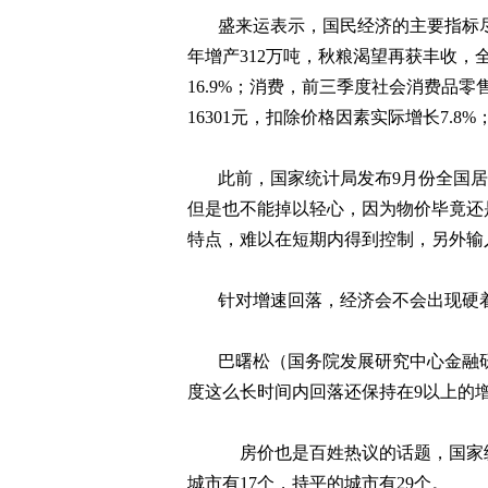
盛来运表示，国民经济的主要指标
年增产
312
万吨，秋粮渴望再获丰收，
16.9%
；消费，前三季度社会消费品零
16301
元，扣除价格因素实际增长
7.8%
此前，国家统计局发布
9
月份全国居
但是也不能掉以轻心，因为物价毕竟还
特点，难以在短期内得到控制，另外输
针对增速回落，经济会不会出现硬
巴曙松（国务院发展研究中心金融
度这么长时间内回落还保持在
9
以上的
房价也是百姓热议的话题，国家
城市有
17
个，持平的城市有
29
个。