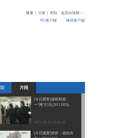
点（20111031）
登录
|
注册
|
帮助
返回央视网
>>
PC客户端
移动客户端
2011-10-31 22:54:42
[今日观察]欧债危机有救
音
热榜
了吗？（20111027）
微视频
儿
音乐
体育赛事
农业农村
2011-10-27 22:45:36
[今日观察]一公斤奶引发
的追问（2011.10.24）
期
片段
2011-10-24 23:38:34
[今日观察]侵权制假
一“网”打尽(20111020)
2011-10-20 22:46:19
[今日观察]房价：就此向