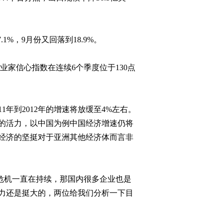
2011-08-15 22:43:10
[今日观察]欧美股市缘何
再现恐慌（20110811）
7.1%
，
9
月份又回落到
18.9%
。
2011-08-12 00:25:01
业家信心指数在连续
6
个季度位于
130
点
[今日观察]美联储下一张
牌是什么？（20110810）
11
年到
2012
年的增速将放缓至
4%
左右。
2011-08-10 23:17:52
的活力，以中国为例中国经济增速仍将
经济的坚挺对于亚洲其他经济体而言非
危机一直在持续，那国内很多企业也是
力还是挺大的，两位给我们分析一下目