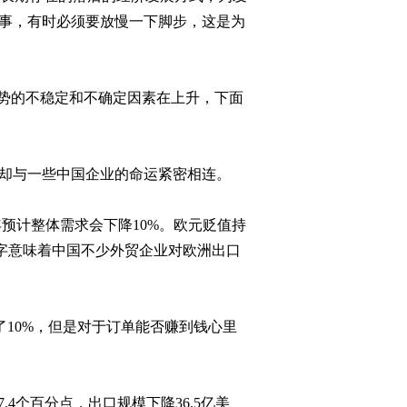
2011-08-23 23:01:02
事，有时必须要放慢一下脚步，这是为
[今日观察]我的物业谁做
主？(20110822)
势的不稳定和不确定因素在上升，下面
2011-08-22 23:33:13
[今日观察]诚信是真：百
度行动比回应更重要
却与一些中国企业的命运紧密相连。
(20110818)
2011-08-18 22:50:33
年预计整体需求会下降
10%
。欧元贬值持
字意味着中国不少外贸企业对欧洲出口
[今日观察]谷歌收购摩托
罗拉要洗谁的牌？
（20110817）
2011-08-17 22:58:12
了
10%
，但是对于订单能否赚到钱心里
[今日观察]《婚姻法》新
解--能否算清经济账？
（20110815）
7.4
个百分点，出口规模下降
36.5
亿美