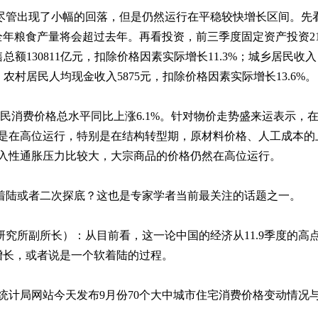
尽管出现了小幅的回落，但是仍然运行在平稳较快增长区间。先
全年粮食产量将会超过去年。再看投资，前三季度固定资产投资
2
售总额
130811
亿元，扣除价格因素实际增长
11.3%
；城乡居民收入
；农村居民人均现金收入
5875
元，扣除价格因素实际增长
13.6%
。
民消费价格总水平同比上涨
6.1%
。针对物价走势盛来运表示，
是在高位运行，特别是在结构转型期，原材料价格、人工成本的
入性通胀压力比较大，大宗商品的价格仍然在高位运行。
着陆或者二次探底？这也是专家学者当前最关注的话题之一。
研究所副所长）：从目前看，这一论中国的经济从
11.9
季度的高
增长，或者说是一个软着陆的过程。
统计局网站今天发布
9
月份
70
个大中城市住宅消费价格变动情况