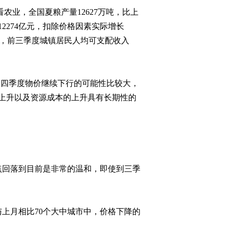
看农业，全国夏粮产量
12627
万吨，比上
2011-09-27 23:07:30
12274
亿元，扣除价格因素实际增长
，前三季度城镇居民人均可支配收入
[今日观察]全球经济寒冬
再至(20110926)
2011-09-26 23:15:47
在四季度物价继续下行的可能性比较大，
[今日观察]网络诚信 谁来
上升以及资源成本的上升具有长期性的
维护（20110922）
2011-09-22 23:08:03
[今日观察] 奥巴马的富人
税能收上来吗？
点回落到目前是非常的温和，即使到三季
(20110921)
2011-09-21 23:13:13
[今日观察]航班延误 如何
与上月相比
70
个大中城市中，价格下降的
延伸服务（20110920）