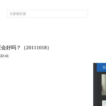
频道大全
栏目大全
片库
4K专区
听
育
电影
国防军事
电视剧
纪录
科教
戏曲
社会与法
少
会好吗？（20111018）
22:41
往