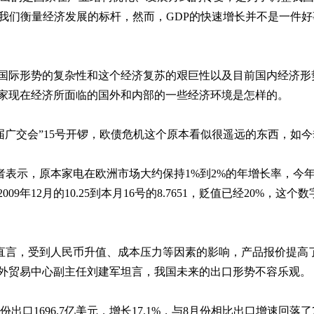
我们衡量经济发展的标杆，然而，
GDP
的快速增长并不是一件好
国际形势的复杂性和这个经济复苏的艰巨性以及目前国内经济形
家现在经济所面临的国外和内部的一些经济环境是怎样的。
届广交会”
15
号开锣，欧债危机这个原本看似很遥远的东西，如今
者表示，原本家电在欧洲市场大约保持
1%
到
2%
的年增长率，今
2009
年
12
月的
10.25
到本月
16
号的
8.7651
，贬值已经
20%
，这个数
直言，受到人民币升值、成本压力等因素的影响，产品报价提高
外贸易中心副主任刘建军坦言，我国未来的出口形势不容乐观。
份出口
1696.7
亿美元，增长
17.1%
，与
8
月份相比出口增速回落了