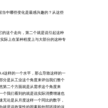
2011-09-20 22:57:35
据当中哪些变化是最感兴趣的？从这些
[今日观察]房价停涨 何时
下降（20110919）
它的这个走向，第二个就是说引起这种
2011-09-19 22:53:22
么实际上在某种程度上与大部分的这种专
[今日观察]限购变限价 楼
市怎么走？(20110907)
2011-09-07 22:44:12
[今日观察]冰岛买地“诗
9.4
这样的一个水平，那么导致这样的一
意”还是“失意”？
(20110906)
部分是从工业这个角度来评估我们整个
然第二个方面就是从需求这个角度来
2011-09-06 23:01:35
一个我们看到的就是说实际消费增速也
[今日观察]牙膏会致癌
速无论是从月度这样一个同比的数字，
吗？(20110905)
为就是说政策性的因素和外部环境的这