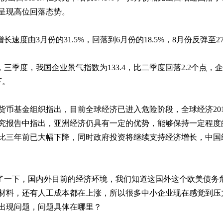
呈现高位回落态势。
增长速度由
3
月份的
31.5%
，回落到
6
月份的
18.5%
，
8
月份反弹至
2
，三季度，我国企业景气指数为
133.4
，比二季度回落
2.2
个点，企
下。
货币基金组织指出，目前全球经济已进入危险阶段，全球经济
20
究报告中指出，亚洲经济仍具有一定的优势，能够保持一定程度
比三年前已大幅下降，同时政府投资将继续支持经济增长，中国
了一下，国内外目前的经济环境，我们知道这国外这个欧美债务
材料，还有人工成本都在上涨，所以很多中小企业现在感觉到压
出现问题，问题具体在哪里？