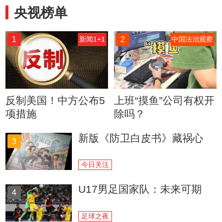
央视榜单
1
2
新闻1+1
中国法治观察
反制美国！中方公布5
上班“摸鱼”公司有权开
项措施
除吗？
新版《防卫白皮书》藏祸心
3
今日关注
U17男足国家队：未来可期
4
足球之夜