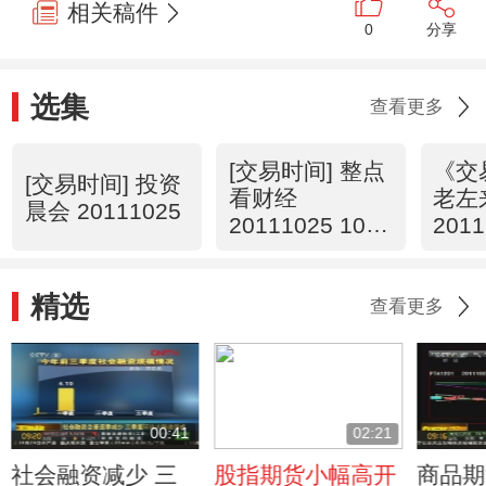
相关稿件
0
分享
选集
查看更多
[交易时间] 整点
《交
[交易时间] 投资
看财经
老左
晨会 20111025
20111025 10：
2011
00
精选
查看更多
00:41
02:21
社会融资减少 三
股指期货小幅高开
商品期