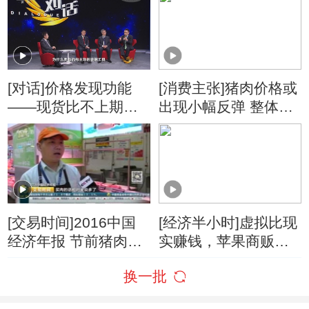
启大跌模式
[对话]价格发现功能
[消费主张]猪肉价格或
——现货比不上期
出现小幅反弹 整体下
货？
跌趋势难改变
[交易时间]2016中国
[经济半小时]虚拟比现
经济年报 节前猪肉价
实赚钱，苹果商贩发
格小幅上涨 2016年猪
现期货更赚钱
换一批
肉价格上涨16.9%