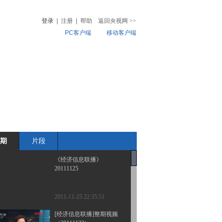
登录
|
注册
|
帮助
返回央视网
>>
PC客户端
移动客户端
音
热榜
微视频
儿
音乐
体育赛事
农业农村
期
片段
《经济信息联播》
20111125
2011-11-25 22:35:51
[经济信息联播]整期视频