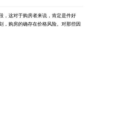
段，这对于购房者来说，肯定是件好
2011-11-19 22:25:43
刻，购房的确存在价格风险。对那些因
《经济信息联播》
20111118
2008年，杭州南京等地也曾经出现过
2011-11-18 23:38:49
少这样的案例。
《经济信息联播》
有很多人来咨询，关于这个房子怎么才
20111117
2011-11-17 23:12:13
上下20%的浮动空间，商品房销售价格
[经济信息联播]整期视频
（20111116）
基本的市场自主权。政府就对房价的上
2011-11-16 23:00:30
的房产又拿去抵押、房子主体结构质量
[经济信息联播]整期视频
(20111115)
求退房子。