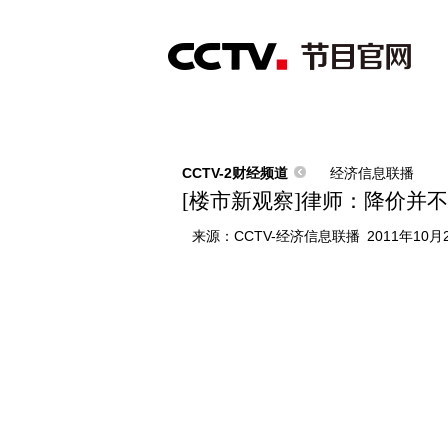
首页
直播
节目单
综合
新闻
财经
综艺
中文国际
体
CCTV-2财经频道
经济信息联播
[楼市新观察]律师：降价并
来源：
CCTV-经济信息联播
2011年10月2