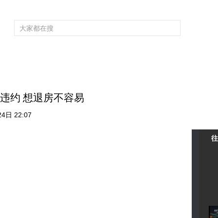
频道大全
栏目大全
片库
4K专区
听
育
电影
国防军事
电视剧
纪录
科教
戏曲
社会与法
少
不违约 想退房不容易
4日 22:07
往