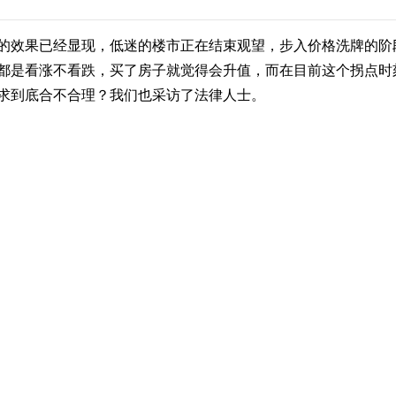
的效果已经显现，低迷的楼市正在结束观望，步入价格洗牌的阶
都是看涨不看跌，买了房子就觉得会升值，而在目前这个拐点时
求到底合不合理？我们也采访了法律人士。
上海江三家律师事务所高级合伙人盖（ge三声）晓萍告诉记者，
9折，不像今年7折甚至对折降价幅度这么大，而最近她就接到不
人盖晓萍告诉记者，今年以来，特别是下半年楼市比较冷清，会
的商品房销售实行“一房一价”的规定已经明确规定，房价可以有
折销售，但涨价必须重新申报备案。
人盖晓萍告诉记者，价格的（下降）调整实际上是开发商的一种
是政府从来不会对房价下降进行干涉。
退房指的就是解除房屋买卖合同，开发商一房两卖、把已经出售
的时间，这些情况都属于开发商违约，买房者可以理直气壮的要