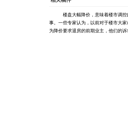
相关稿件
楼盘大幅降价，意味着楼市调控
事。一些专家认为，以前对于楼市大家
为降价要求退房的前期业主，他们的诉
2008年曾受理过多起退房官司的
退房潮，但当时的折扣力度只有8折和
上海江三家律师事务所高级合伙
能退掉。
盖晓萍认为，今年5月1日起执行
明码标价后，开发商可以自行降价，打
上海江三家律师事务所高级合伙
限，或者房价的过快上涨予以遏制，但
盖晓萍告诉记者从法律的角度，
有问题以及开发商逾期交房延长办产证