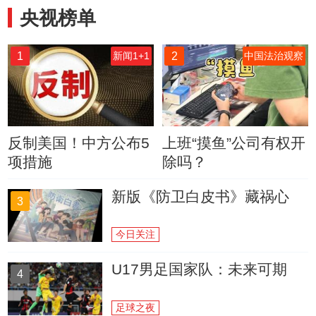
央视榜单
1
2
新闻1+1
中国法治观察
反制美国！中方公布5
上班“摸鱼”公司有权开
项措施
除吗？
新版《防卫白皮书》藏祸心
3
今日关注
U17男足国家队：未来可期
4
足球之夜