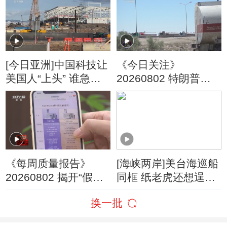
头房企利润大增
[今日亚洲]中国科技让
《今日关注》
美国人“上头” 谁急
20260802 特朗普叫
了？
停“最大规模”打击 伊
朗称摧毁美军F-35战
机
《每周质量报告》
[海峡两岸]美台海巡船
20260802 揭开“假洋
同框 纸老虎还想逞
牌”的真面目
威？
换一批