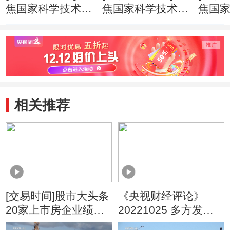
焦国家科学技术奖
焦国家科学技术奖
焦国
励大会 国家自然
励大会 271个项目
励大会
科学奖一等奖时隔
9名科学家获得国
云德
11年迎来“双响”
家科学技术奖
家最
相关推荐
[交易时间]股市大头条
《央视财经评论》
20家上市房企业绩盘
20221025 多方发力
点：行业集中度高 龙
三季度经济恢复向好